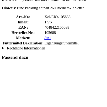
Hinweis:
Eine Packung enthält 260 Bierhefe-Tabletten.
Art.-Nr.:
Xol-EIO-105688
Inhalt:
1 Stk
EAN:
4048422105688
Hersteller-Nr.:
105688
Marken:
8in1
Futtermittel Deklaration:
Ergänzungsfuttermittel
Rechtliche Informationen
Passend dazu