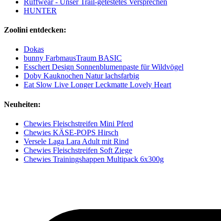
Ruffwear - Unser Trail-getestetes Versprechen
HUNTER
Zoolini entdecken:
Dokas
bunny FarbmausTraum BASIC
Esschert Design Sonnenblumenpaste für Wildvögel
Doby Kauknochen Natur lachsfarbig
Eat Slow Live Longer Leckmatte Lovely Heart
Neuheiten:
Chewies Fleischstreifen Mini Pferd
Chewies KÄSE-POPS Hirsch
Versele Laga Lara Adult mit Rind
Chewies Fleischstreifen Soft Ziege
Chewies Trainingshappen Multipack 6x300g