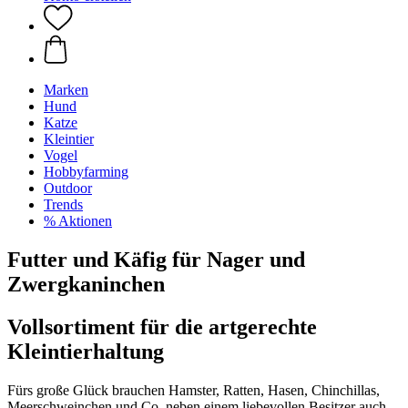
Marken
Hund
Katze
Kleintier
Vogel
Hobbyfarming
Outdoor
Trends
% Aktionen
Futter und Käfig für Nager und
Zwergkaninchen
Vollsortiment für die artgerechte
Kleintierhaltung
Fürs große Glück brauchen Hamster, Ratten, Hasen, Chinchillas,
Meerschweinchen und Co. neben einem liebevollen Besitzer auch