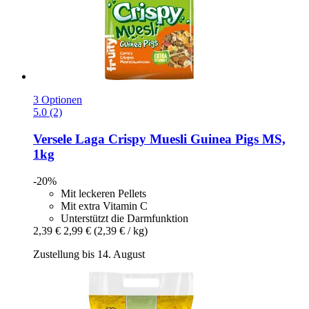
3 Optionen
5.0 (2)
Versele Laga
Crispy Muesli Guinea Pigs MS,
1kg
-20%
Mit leckeren Pellets
Mit extra Vitamin C
Unterstützt die Darmfunktion
2,39 €
2,99 €
(2,39 € / kg)
Zustellung bis 14. August