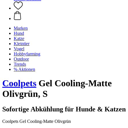
Marken
Hund
Katze
Kleintier
Vogel
Hobbyfarming
Outdoor
Trends
% Aktionen
Coolpets
Gel Cooling-Matte
Olivgrün, S
Sofortige Abkühlung für Hunde & Katzen
Coolpets Gel Cooling-Matte Olivgrün