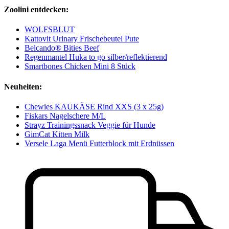
Zoolini entdecken:
WOLFSBLUT
Kattovit Urinary Frischebeutel Pute
Belcando® Bities Beef
Regenmantel Huka to go silber/reflektierend
Smartbones Chicken Mini 8 Stück
Neuheiten:
Chewies KAUKÄSE Rind XXS (3 x 25g)
Fiskars Nagelschere M/L
Strayz Trainingssnack Veggie für Hunde
GimCat Kitten Milk
Versele Laga Menü Futterblock mit Erdnüssen