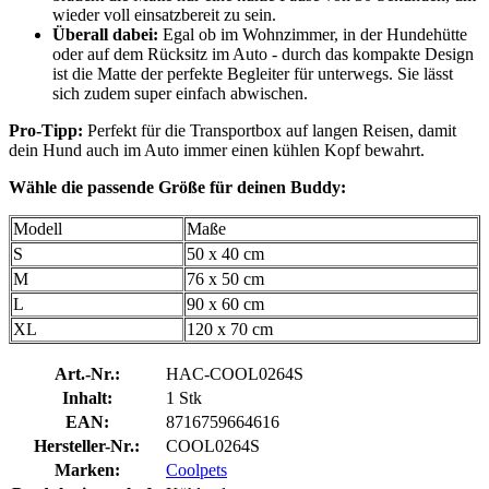
wieder voll einsatzbereit zu sein.
Überall dabei:
Egal ob im Wohnzimmer, in der Hundehütte
oder auf dem Rücksitz im Auto - durch das kompakte Design
ist die Matte der perfekte Begleiter für unterwegs. Sie lässt
sich zudem super einfach abwischen.
Pro-Tipp:
Perfekt für die Transportbox auf langen Reisen, damit
dein Hund auch im Auto immer einen kühlen Kopf bewahrt.
Wähle die passende Größe für deinen Buddy:
Modell
Maße
S
50 x 40 cm
M
76 x 50 cm
L
90 x 60 cm
XL
120 x 70 cm
Art.-Nr.:
HAC-COOL0264S
Inhalt:
1 Stk
EAN:
8716759664616
Hersteller-Nr.:
COOL0264S
Marken:
Coolpets