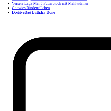
Versele Laga Menü Futterblock mit Mehlwürmer
Chewies Rinderröllchen
DoggyeBag Birthday Bone