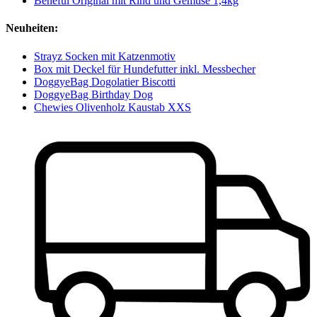
Beneful Original mit Rind und Gemüse 1,4kg
Neuheiten:
Strayz Socken mit Katzenmotiv
Box mit Deckel für Hundefutter inkl. Messbecher
DoggyeBag Dogolatier Biscotti
DoggyeBag Birthday Dog
Chewies Olivenholz Kaustab XXS