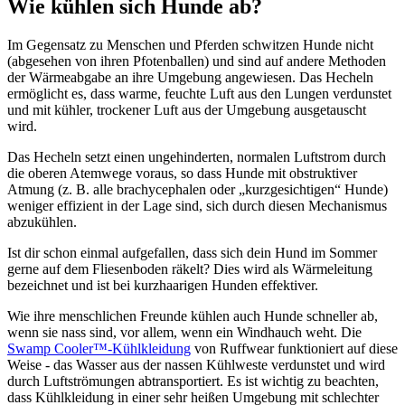
Wie kühlen sich Hunde ab?
Im Gegensatz zu Menschen und Pferden schwitzen Hunde nicht
(abgesehen von ihren Pfotenballen) und sind auf andere Methoden
der Wärmeabgabe an ihre Umgebung angewiesen. Das Hecheln
ermöglicht es, dass warme, feuchte Luft aus den Lungen verdunstet
und mit kühler, trockener Luft aus der Umgebung ausgetauscht
wird.
Das Hecheln setzt einen ungehinderten, normalen Luftstrom durch
die oberen Atemwege voraus, so dass Hunde mit obstruktiver
Atmung (z. B. alle brachycephalen oder „kurzgesichtigen“ Hunde)
weniger effizient in der Lage sind, sich durch diesen Mechanismus
abzukühlen.
Ist dir schon einmal aufgefallen, dass sich dein Hund im Sommer
gerne auf dem Fliesenboden räkelt? Dies wird als Wärmeleitung
bezeichnet und ist bei kurzhaarigen Hunden effektiver.
Wie ihre menschlichen Freunde kühlen auch Hunde schneller ab,
wenn sie nass sind, vor allem, wenn ein Windhauch weht. Die
Swamp Cooler™-Kühlkleidung
von Ruffwear funktioniert auf diese
Weise - das Wasser aus der nassen Kühlweste verdunstet und wird
durch Luftströmungen abtransportiert. Es ist wichtig zu beachten,
dass Kühlkleidung in einer sehr heißen Umgebung mit schlechter