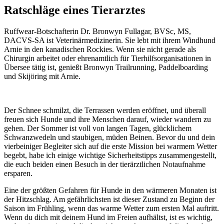
Ratschläge eines Tierarztes
Ruffwear-Botschafterin Dr. Bronwyn Fullagar, BVSc, MS,
DACVS-SA ist Veterinärmedizinerin. Sie lebt mit ihrem Windhund
Arnie in den kanadischen Rockies. Wenn sie nicht gerade als
Chirurgin arbeitet oder ehrenamtlich für Tierhilfsorganisationen in
Übersee tätig ist, genießt Bronwyn Trailrunning, Paddelboarding
und Skijöring mit Arnie.
Der Schnee schmilzt, die Terrassen werden eröffnet, und überall
freuen sich Hunde und ihre Menschen darauf, wieder wandern zu
gehen. Der Sommer ist voll von langen Tagen, glücklichem
Schwanzwedeln und staubigen, müden Beinen. Bevor du und dein
vierbeiniger Begleiter sich auf die erste Mission bei warmem Wetter
begebt, habe ich einige wichtige Sicherheitstipps zusammengestellt,
die euch beiden einen Besuch in der tierärztlichen Notaufnahme
ersparen.
Eine der größten Gefahren für Hunde in den wärmeren Monaten ist
der Hitzschlag. Am gefährlichsten ist dieser Zustand zu Beginn der
Saison im Frühling, wenn das warme Wetter zum ersten Mal auftritt.
Wenn du dich mit deinem Hund im Freien aufhältst, ist es wichtig,