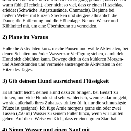
warm fühlt (Hecheln), aber nicht so viel, dass er einen Hitzschlag
erleidet (Schwäche, Angstzustände, Ohnmacht). Beginne bei
heißem Wetter mit kurzen Strecken und steigere allmählich die
Dauer, die Entfernung und die Höhenlage. Nehme Wasser und
Kühlmittel mit, um eine Überhitzung zu vermeiden.
2) Plane im Voraus
Halte die Aktivitäten kurz, mache Pausen und wähle Aktivitäten, bei
denen Schatten und/oder Wasser zur Verfügung stehen, damit dein
Hund sich abkühlen kann. Bewege dich in den kühleren Morgen-
und Abendstunden und vermeide anstrengende Aktivitäten in der
Hitze des Tages.
3) Gib deinem Hund ausreichend Flüssigkeit
Es ist nicht leicht, deinen Hund dazu zu bringen, bei Bedarf zu
trinken, und viele Hunde sind sehr wählerisch, wenn es darum geht,
wo sie außerhalb ihres Zuhauses trinken (d. h. nur die schmutzigste
Pfütze ist geeignet). Ich füge Arnie morgens gerne ein oder zwei
Tassen (250 ml) Wasser zu seinem Futter hinzu, wenn wir Laufen
gehen. Auf diese Weise weiß ich, dass er einen guten Start hat.
4) Nimm Wasser und einen Napf mit