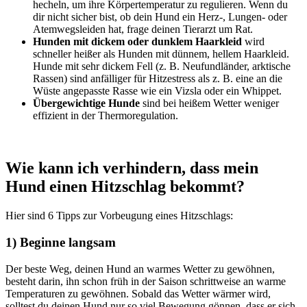
hecheln, um ihre Körpertemperatur zu regulieren. Wenn du
dir nicht sicher bist, ob dein Hund ein Herz-, Lungen- oder
Atemwegsleiden hat, frage deinen Tierarzt um Rat.
Hunden mit dickem oder dunklem Haarkleid
wird
schneller heißer als Hunden mit dünnem, hellem Haarkleid.
Hunde mit sehr dickem Fell (z. B. Neufundländer, arktische
Rassen) sind anfälliger für Hitzestress als z. B. eine an die
Wüste angepasste Rasse wie ein Vizsla oder ein Whippet.
Übergewichtige Hunde
sind bei heißem Wetter weniger
effizient in der Thermoregulation.
Wie kann ich verhindern, dass mein
Hund einen Hitzschlag bekommt?
Hier sind 6 Tipps zur Vorbeugung eines Hitzschlags:
1) Beginne langsam
Der beste Weg, deinen Hund an warmes Wetter zu gewöhnen,
besteht darin, ihn schon früh in der Saison schrittweise an warme
Temperaturen zu gewöhnen. Sobald das Wetter wärmer wird,
solltest du deinen Hund nur so viel Bewegung gönnen, dass er sich