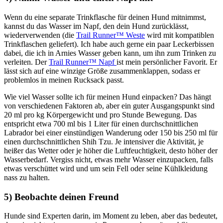
Wenn du eine separate Trinkflasche für deinen Hund mitnimmst,
kannst du das Wasser im Napf, den dein Hund zurücklässt,
wiederverwenden (die
Trail Runner™ Weste
wird mit kompatiblen
Trinkflaschen geliefert). Ich habe auch gerne ein paar Leckerbissen
dabei, die ich in Arnies Wasser geben kann, um ihn zum Trinken zu
verleiten. Der
Trail Runner™ Napf
ist mein persönlicher Favorit. Er
lässt sich auf eine winzige Größe zusammenklappen, sodass er
problemlos in meinen Rucksack passt.
Wie viel Wasser sollte ich für meinen Hund einpacken? Das hängt
von verschiedenen Faktoren ab, aber ein guter Ausgangspunkt sind
20 ml pro kg Körpergewicht und pro Stunde Bewegung. Das
entspricht etwa 700 ml bis 1 Liter für einen durchschnittlichen
Labrador bei einer einstündigen Wanderung oder 150 bis 250 ml für
einen durchschnittlichen Shih Tzu. Je intensiver die Aktivität, je
heißer das Wetter oder je höher die Luftfeuchtigkeit, desto höher der
Wasserbedarf. Vergiss nicht, etwas mehr Wasser einzupacken, falls
etwas verschüttet wird und um sein Fell oder seine Kühlkleidung
nass zu halten.
5) Beobachte deinen Freund
Hunde sind Experten darin, im Moment zu leben, aber das bedeutet,