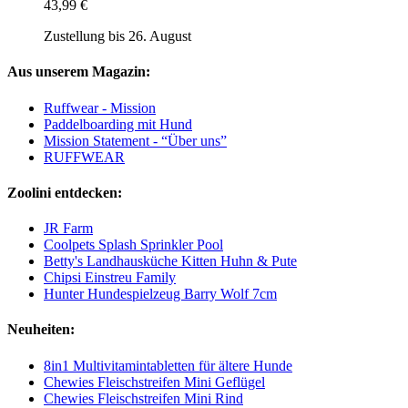
43,99 €
Zustellung bis 26. August
Aus unserem Magazin:
Ruffwear - Mission
Paddelboarding mit Hund
Mission Statement - “Über uns”
RUFFWEAR
Zoolini entdecken:
JR Farm
Coolpets Splash Sprinkler Pool
Betty's Landhausküche Kitten Huhn & Pute
Chipsi Einstreu Family
Hunter Hundespielzeug Barry Wolf 7cm
Neuheiten:
8in1 Multivitamintabletten für ältere Hunde
Chewies Fleischstreifen Mini Geflügel
Chewies Fleischstreifen Mini Rind