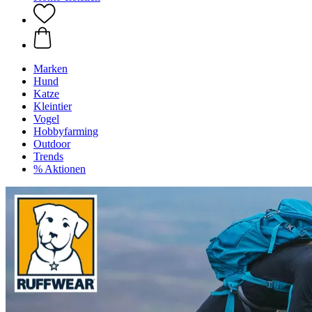
Marken
Hund
Katze
Kleintier
Vogel
Hobbyfarming
Outdoor
Trends
% Aktionen