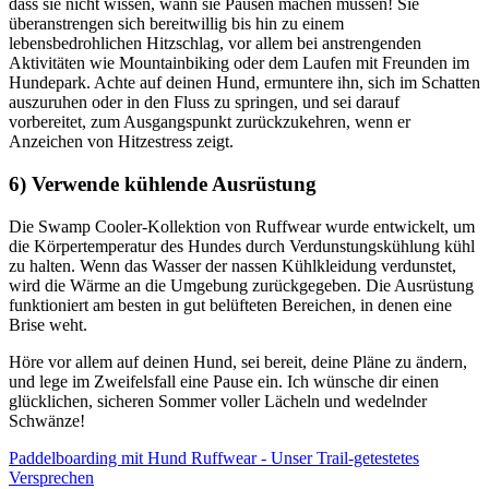
dass sie nicht wissen, wann sie Pausen machen müssen! Sie
überanstrengen sich bereitwillig bis hin zu einem
lebensbedrohlichen Hitzschlag, vor allem bei anstrengenden
Aktivitäten wie Mountainbiking oder dem Laufen mit Freunden im
Hundepark. Achte auf deinen Hund, ermuntere ihn, sich im Schatten
auszuruhen oder in den Fluss zu springen, und sei darauf
vorbereitet, zum Ausgangspunkt zurückzukehren, wenn er
Anzeichen von Hitzestress zeigt.
6) Verwende kühlende Ausrüstung
Die Swamp Cooler-Kollektion von Ruffwear wurde entwickelt, um
die Körpertemperatur des Hundes durch Verdunstungskühlung kühl
zu halten. Wenn das Wasser der nassen Kühlkleidung verdunstet,
wird die Wärme an die Umgebung zurückgegeben. Die Ausrüstung
funktioniert am besten in gut belüfteten Bereichen, in denen eine
Brise weht.
Höre vor allem auf deinen Hund, sei bereit, deine Pläne zu ändern,
und lege im Zweifelsfall eine Pause ein. Ich wünsche dir einen
glücklichen, sicheren Sommer voller Lächeln und wedelnder
Schwänze!
Paddelboarding mit Hund
Ruffwear - Unser Trail-getestetes
Versprechen