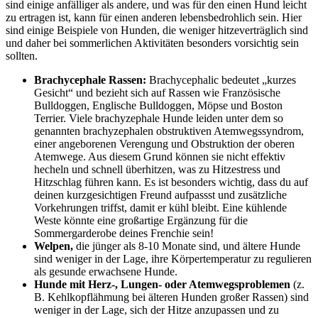
sind einige anfälliger als andere, und was für den einen Hund leicht
zu ertragen ist, kann für einen anderen lebensbedrohlich sein. Hier
sind einige Beispiele von Hunden, die weniger hitzeverträglich sind
und daher bei sommerlichen Aktivitäten besonders vorsichtig sein
sollten.
Brachycephale Rassen:
Brachycephalic bedeutet „kurzes
Gesicht“ und bezieht sich auf Rassen wie Französische
Bulldoggen, Englische Bulldoggen, Möpse und Boston
Terrier. Viele brachyzephale Hunde leiden unter dem so
genannten brachyzephalen obstruktiven Atemwegssyndrom,
einer angeborenen Verengung und Obstruktion der oberen
Atemwege. Aus diesem Grund können sie nicht effektiv
hecheln und schnell überhitzen, was zu Hitzestress und
Hitzschlag führen kann. Es ist besonders wichtig, dass du auf
deinen kurzgesichtigen Freund aufpassst und zusätzliche
Vorkehrungen triffst, damit er kühl bleibt. Eine kühlende
Weste könnte eine großartige Ergänzung für die
Sommergarderobe deines Frenchie sein!
Welpen,
die jünger als 8-10 Monate sind, und ältere Hunde
sind weniger in der Lage, ihre Körpertemperatur zu regulieren
als gesunde erwachsene Hunde.
Hunde mit Herz-, Lungen- oder Atemwegsproblemen
(z.
B. Kehlkopflähmung bei älteren Hunden großer Rassen) sind
weniger in der Lage, sich der Hitze anzupassen und zu