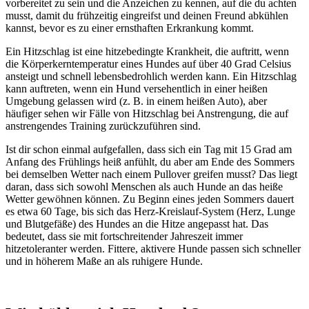
vorbereitet zu sein und die Anzeichen zu kennen, auf die du achten
musst, damit du frühzeitig eingreifst und deinen Freund abkühlen
kannst, bevor es zu einer ernsthaften Erkrankung kommt.
Ein Hitzschlag ist eine hitzebedingte Krankheit, die auftritt, wenn
die Körperkerntemperatur eines Hundes auf über 40 Grad Celsius
ansteigt und schnell lebensbedrohlich werden kann. Ein Hitzschlag
kann auftreten, wenn ein Hund versehentlich in einer heißen
Umgebung gelassen wird (z. B. in einem heißen Auto), aber
häufiger sehen wir Fälle von Hitzschlag bei Anstrengung, die auf
anstrengendes Training zurückzuführen sind.
Ist dir schon einmal aufgefallen, dass sich ein Tag mit 15 Grad am
Anfang des Frühlings heiß anfühlt, du aber am Ende des Sommers
bei demselben Wetter nach einem Pullover greifen musst? Das liegt
daran, dass sich sowohl Menschen als auch Hunde an das heiße
Wetter gewöhnen können. Zu Beginn eines jeden Sommers dauert
es etwa 60 Tage, bis sich das Herz-Kreislauf-System (Herz, Lunge
und Blutgefäße) des Hundes an die Hitze angepasst hat. Das
bedeutet, dass sie mit fortschreitender Jahreszeit immer
hitzetoleranter werden. Fittere, aktivere Hunde passen sich schneller
und in höherem Maße an als ruhigere Hunde.