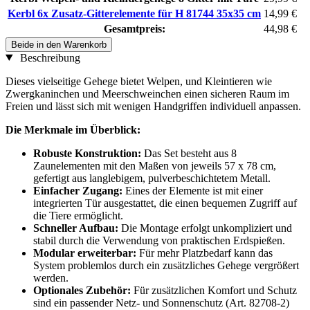
Kerbl 6x Zusatz-Gitterelemente für H 81744 35x35 cm
14,99 €
Gesamtpreis:
44,98 €
Beide in den Warenkorb
Beschreibung
Dieses vielseitige Gehege bietet Welpen, und Kleintieren wie
Zwergkaninchen und Meerschweinchen einen sicheren Raum im
Freien und lässt sich mit wenigen Handgriffen individuell anpassen.
Die Merkmale im Überblick:
Robuste Konstruktion:
Das Set besteht aus 8
Zaunelementen mit den Maßen von jeweils 57 x 78 cm,
gefertigt aus langlebigem, pulverbeschichtetem Metall.
Einfacher Zugang:
Eines der Elemente ist mit einer
integrierten Tür ausgestattet, die einen bequemen Zugriff auf
die Tiere ermöglicht.
Schneller Aufbau:
Die Montage erfolgt unkompliziert und
stabil durch die Verwendung von praktischen Erdspießen.
Modular erweiterbar:
Für mehr Platzbedarf kann das
System problemlos durch ein zusätzliches Gehege vergrößert
werden.
Optionales Zubehör:
Für zusätzlichen Komfort und Schutz
sind ein passender Netz- und Sonnenschutz (Art. 82708-2)