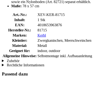
sowie ein Nylonboden (Art. 82721) separat erhältlich.
Maße:
78 x 57 cm
Art.-Nr.:
XEV-KER-81715
Inhalt:
1 Stk
EAN:
4018653963876
Hersteller-Nr.:
81715
Marken:
Kerbl
Kleintier:
Zwergkaninchen, Meerschweinchen
Material:
Metall
Geeignet für:
indoor, outdoor
Allgemeine Hinweise:
Selbstmontage inkl. Aufbauanleitung
Zubehör
Rechtliche Informationen
Passend dazu