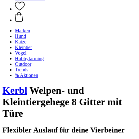
Marken
Hund
Katze
Kleintier
Vogel
Hobbyfarming
Outdoor
Trends
% Aktionen
Kerbl
Welpen- und
Kleintiergehege 8 Gitter mit
Türe
Flexibler Auslauf für deine Vierbeiner