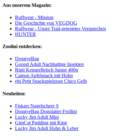
Aus unserem Magazin:
Ruffwear - Mission
Die Geschichte von VEGDOG
Ruffwear - Unser Trail-getestetes Versprechen
HUNTER
Zoolini entdecken:
DoggyeBag
Goood Adult Nachhaltige Insekten
Rinti Kennerfleisch Junior 400g
Camon Apfelsnack mit Huhn
ebi Petit Snackspielzeug Chico Gelb
Neuheiten:
Fiskars Nagelschere S
DoggyeBag Dogolatier Frollini
Lucky Jim Adult Mini
GimCat Pudding mit Käse
Lucky Jim Adult Huhn & Leber