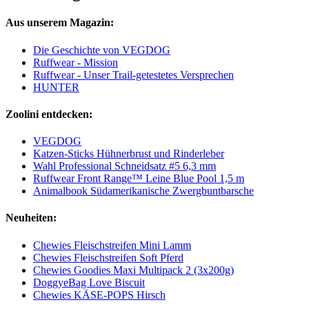
Aus unserem Magazin:
Die Geschichte von VEGDOG
Ruffwear - Mission
Ruffwear - Unser Trail-getestetes Versprechen
HUNTER
Zoolini entdecken:
VEGDOG
Katzen-Sticks Hühnerbrust und Rinderleber
Wahl Professional Schneidsatz #5 6,3 mm
Ruffwear Front Range™ Leine Blue Pool 1,5 m
Animalbook Südamerikanische Zwergbuntbarsche
Neuheiten:
Chewies Fleischstreifen Mini Lamm
Chewies Fleischstreifen Soft Pferd
Chewies Goodies Maxi Multipack 2 (3x200g)
DoggyeBag Love Biscuit
Chewies KÄSE-POPS Hirsch