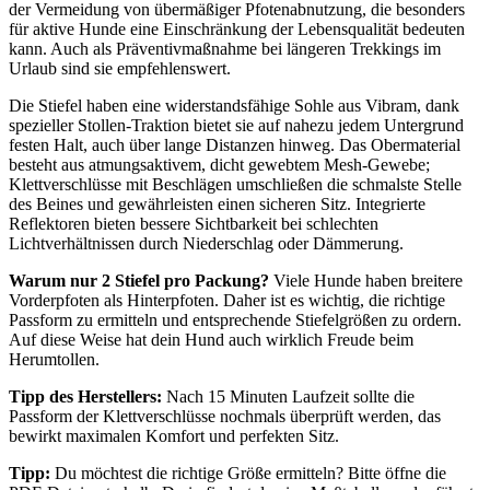
der Vermeidung von übermäßiger Pfotenabnutzung, die besonders
für aktive Hunde eine Einschränkung der Lebensqualität bedeuten
kann. Auch als Präventivmaßnahme bei längeren Trekkings im
Urlaub sind sie empfehlenswert.
Die Stiefel haben eine widerstandsfähige Sohle aus Vibram, dank
spezieller Stollen-Traktion bietet sie auf nahezu jedem Untergrund
festen Halt, auch über lange Distanzen hinweg. Das Obermaterial
besteht aus atmungsaktivem, dicht gewebtem Mesh-Gewebe;
Klettverschlüsse mit Beschlägen umschließen die schmalste Stelle
des Beines und gewährleisten einen sicheren Sitz. Integrierte
Reflektoren bieten bessere Sichtbarkeit bei schlechten
Lichtverhältnissen durch Niederschlag oder Dämmerung.
Warum nur 2 Stiefel pro Packung?
Viele Hunde haben breitere
Vorderpfoten als Hinterpfoten. Daher ist es wichtig, die richtige
Passform zu ermitteln und entsprechende Stiefelgrößen zu ordern.
Auf diese Weise hat dein Hund auch wirklich Freude beim
Herumtollen.
Tipp des Herstellers:
Nach 15 Minuten Laufzeit sollte die
Passform der Klettverschlüsse nochmals überprüft werden, das
bewirkt maximalen Komfort und perfekten Sitz.
Tipp:
Du möchtest die richtige Größe ermitteln? Bitte öffne die