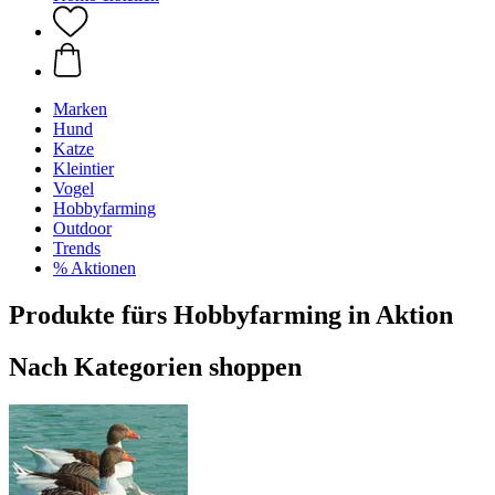
Marken
Hund
Katze
Kleintier
Vogel
Hobbyfarming
Outdoor
Trends
% Aktionen
Produkte fürs Hobbyfarming in Aktion
Nach Kategorien shoppen