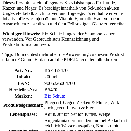
Dieses Produkt ist ein pflegendes Spezialshampoo für Hunde,
Katzen und Nager: Es beseitigt innerhalb von Sekunden akuten
Ungezieferbefall, auch Larven und Eigelege. Es enthält wertvolle
Inhaltsstoffe wie Jojobaöl und Vitamin E, um die Haut vor dem
Austrocknen zu schützen und dem Fell seidigen Glanz zu verleihen.
Wichtiger Hinweis:
Bio Schutz Ungeziefer Shampoo sicher
verwenden. Vor Gebrauch stets Kennzeichnung und
Produktinformation lesen.
Tipp:
Du möchtest mehr über die Anwendung zu diesem Produkt
erfahren? Gerne. Einfach auf die PDF-Datei unterhalb klicken.
Art.-Nr.:
BSZ-BS470
Inhalt:
200 ml
EAN:
9006226004700
Hersteller-Nr.:
BS470
Marken:
Bio Schutz
Pflegend, Gegen Zecken & Flöhe , Wirkt
Produkteigenschaft:
auch gegen Larven & Eier
Lebensphase:
Adult, Junior, Senior, Kitten, Welpe
Augenkontakt vermeiden und bei Bedarf mit
reichlich Wasser ausspülen, Kontakt mit