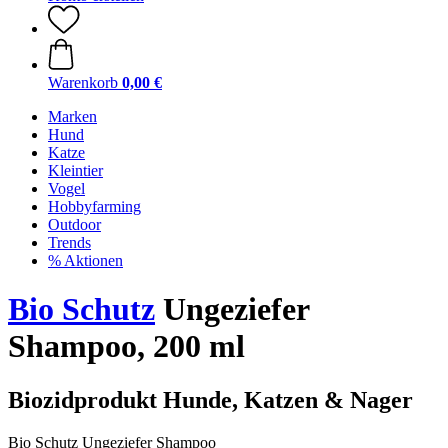
Warenkorb
0,00 €
Marken
Hund
Katze
Kleintier
Vogel
Hobbyfarming
Outdoor
Trends
% Aktionen
Bio Schutz
Ungeziefer
Shampoo, 200 ml
Biozidprodukt Hunde, Katzen & Nager
Bio Schutz Ungeziefer Shampoo