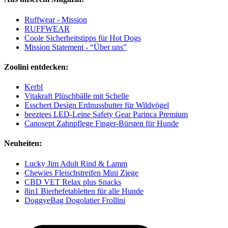
Ruffwear - Mission
RUFFWEAR
Coole Sicherheitstipps für Hot Dogs
Mission Statement - “Über uns”
Zoolini entdecken:
Kerbl
Vitakraft Plüschbälle mit Schelle
Esschert Design Erdnussbutter für Wildvögel
beeztees LED-Leine Safety Gear Parinca Premium
Canosept Zahnpflege Finger-Bürsten für Hunde
Neuheiten:
Lucky Jim Adult Rind & Lamm
Chewies Fleischstreifen Mini Ziege
CBD VET Relax plus Snacks
8in1 Bierhefetabletten für alle Hunde
DoggyeBag Dogolatier Frollini