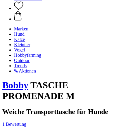
Marken
Hund
Katze
Kleintier
Vogel
Hobbyfarming
Outdoor
Trends
% Aktionen
Bobby
TASCHE
PROMENADE M
Weiche Transporttasche für Hunde
1 Bewertung