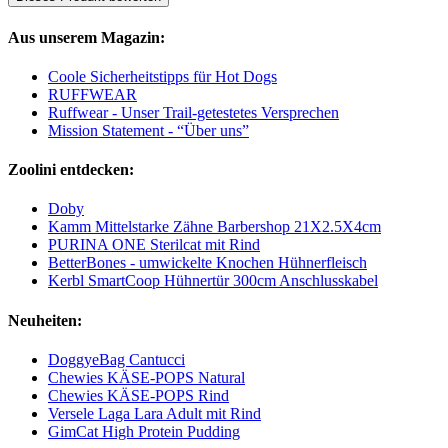
Aus unserem Magazin:
Coole Sicherheitstipps für Hot Dogs
RUFFWEAR
Ruffwear - Unser Trail-getestetes Versprechen
Mission Statement - “Über uns”
Zoolini entdecken:
Doby
Kamm Mittelstarke Zähne Barbershop 21X2.5X4cm
PURINA ONE Sterilcat mit Rind
BetterBones - umwickelte Knochen Hühnerfleisch
Kerbl SmartCoop Hühnertür 300cm Anschlusskabel
Neuheiten:
DoggyeBag Cantucci
Chewies KÄSE-POPS Natural
Chewies KÄSE-POPS Rind
Versele Laga Lara Adult mit Rind
GimCat High Protein Pudding