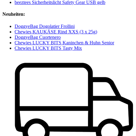
beeztees Sicherheitslicht Safety Gear USB gelb
Neuheiten:
DoggyeBag Dogolatier Frollini
Chewies KAUKÄSE Rind XXS (3 x 25g)
DoggyeBag Cuortenero
Chewies LUCKY BITS Kaninchen & Huhn Senior
Chewies LUCKY BITS Tasty Mix