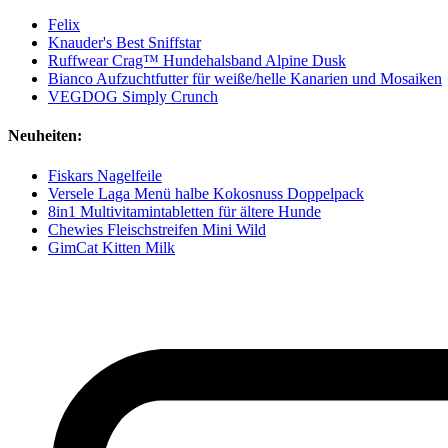
Felix
Knauder's Best Sniffstar
Ruffwear Crag™ Hundehalsband Alpine Dusk
Bianco Aufzuchtfutter für weiße/helle Kanarien und Mosaiken
VEGDOG Simply Crunch
Neuheiten:
Fiskars Nagelfeile
Versele Laga Menü halbe Kokosnuss Doppelpack
8in1 Multivitamintabletten für ältere Hunde
Chewies Fleischstreifen Mini Wild
GimCat Kitten Milk