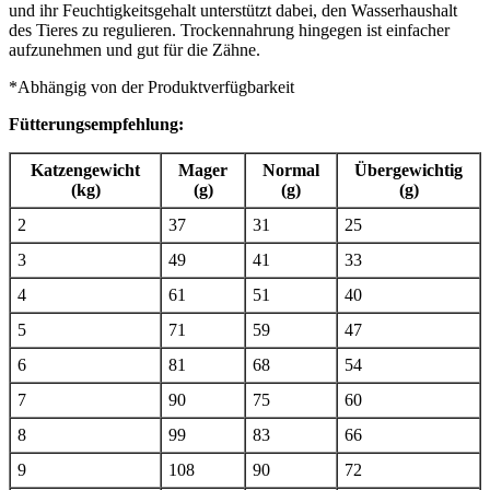
und ihr Feuchtigkeitsgehalt unterstützt dabei, den Wasserhaushalt
des Tieres zu regulieren. Trockennahrung hingegen ist einfacher
aufzunehmen und gut für die Zähne.
*Abhängig von der Produktverfügbarkeit
Fütterungsempfehlung:
Katzengewicht
Mager
Normal
Übergewichtig
(kg)
(g)
(g)
(g)
2
37
31
25
3
49
41
33
4
61
51
40
5
71
59
47
6
81
68
54
7
90
75
60
8
99
83
66
9
108
90
72