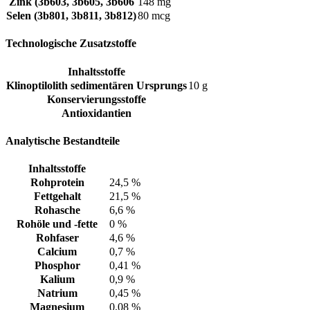
Zink (3b603, 3b605, 3b606
148 mg
Selen (3b801, 3b811, 3b812)
80 mcg
Technologische Zusatzstoffe
Inhaltsstoffe
Klinoptilolith sedimentären Ursprungs
10 g
Konservierungsstoffe
Antioxidantien
Analytische Bestandteile
Inhaltsstoffe
Rohprotein
24,5 %
Fettgehalt
21,5 %
Rohasche
6,6 %
Rohöle und -fette
0 %
Rohfaser
4,6 %
Calcium
0,7 %
Phosphor
0,41 %
Kalium
0,9 %
Natrium
0,45 %
Magnesium
0,08 %