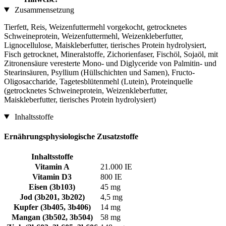
Zusammensetzung
Tierfett, Reis, Weizenfuttermehl vorgekocht, getrocknetes
Schweineprotein, Weizenfuttermehl, Weizenkleberfutter,
Lignocellulose, Maiskleberfutter, tierisches Protein hydrolysiert,
Fisch getrocknet, Mineralstoffe, Zichorienfaser, Fischöl, Sojaöl, mit
Zitronensäure veresterte Mono- und Diglyceride von Palmitin- und
Stearinsäuren, Psyllium (Hüllschichten und Samen), Fructo-
Oligosaccharide, Tagetesblütenmehl (Lutein), Proteinquelle
(getrocknetes Schweineprotein, Weizenkleberfutter,
Maiskleberfutter, tierisches Protein hydrolysiert)
Inhaltsstoffe
Ernährungsphysiologische Zusatzstoffe
Inhaltsstoffe
Vitamin A
21.000 IE
Vitamin D3
800 IE
Eisen (3b103)
45 mg
Jod (3b201, 3b202)
4,5 mg
Kupfer (3b405, 3b406)
14 mg
Mangan (3b502, 3b504)
58 mg