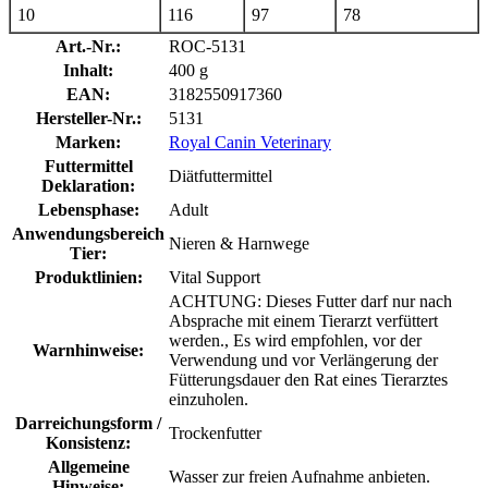
10
116
97
78
Art.-Nr.:
ROC-5131
Inhalt:
400 g
EAN:
3182550917360
Hersteller-Nr.:
5131
Marken:
Royal Canin Veterinary
Futtermittel
Diätfuttermittel
Deklaration:
Lebensphase:
Adult
Anwendungsbereich
Nieren & Harnwege
Tier:
Produktlinien:
Vital Support
ACHTUNG: Dieses Futter darf nur nach
Absprache mit einem Tierarzt verfüttert
werden., Es wird empfohlen, vor der
Warnhinweise:
Verwendung und vor Verlängerung der
Fütterungsdauer den Rat eines Tierarztes
einzuholen.
Darreichungsform /
Trockenfutter
Konsistenz:
Allgemeine
Wasser zur freien Aufnahme anbieten.
Hinweise: