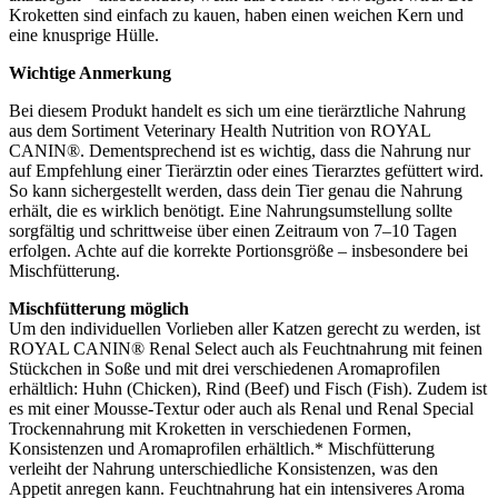
Kroketten sind einfach zu kauen, haben einen weichen Kern und
eine knusprige Hülle.
Wichtige Anmerkung
Bei diesem Produkt handelt es sich um eine tierärztliche Nahrung
aus dem Sortiment Veterinary Health Nutrition von ROYAL
CANIN®. Dementsprechend ist es wichtig, dass die Nahrung nur
auf Empfehlung einer Tierärztin oder eines Tierarztes gefüttert wird.
So kann sichergestellt werden, dass dein Tier genau die Nahrung
erhält, die es wirklich benötigt. Eine Nahrungsumstellung sollte
sorgfältig und schrittweise über einen Zeitraum von 7–10 Tagen
erfolgen. Achte auf die korrekte Portionsgröße – insbesondere bei
Mischfütterung.
Mischfütterung möglich
Um den individuellen Vorlieben aller Katzen gerecht zu werden, ist
ROYAL CANIN® Renal Select auch als Feuchtnahrung mit feinen
Stückchen in Soße und mit drei verschiedenen Aromaprofilen
erhältlich: Huhn (Chicken), Rind (Beef) und Fisch (Fish). Zudem ist
es mit einer Mousse-Textur oder auch als Renal und Renal Special
Trockennahrung mit Kroketten in verschiedenen Formen,
Konsistenzen und Aromaprofilen erhältlich.* Mischfütterung
verleiht der Nahrung unterschiedliche Konsistenzen, was den
Appetit anregen kann. Feuchtnahrung hat ein intensiveres Aroma