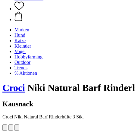
Marken
Hund
Katze
Kleintier
Vogel
Hobbyfarming
Outdoor
Trends
% Aktionen
Croci
Niki Natural Barf Rinderh
Kausnack
Croci Niki Natural Barf Rinderhüfte 3 Stk.