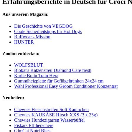
Erfahrungsberichte in Deutsch für Croci N
Aus unserem Magazin:
Die Geschichte von VEGDOG
Coole Sicherheitstipps für Hot Dogs
Ruffwear - Mission
HUNTER
Zoolini entdecken:
WOLFSBLUT
Biokat's Katzenstreu Diamond Care fresh
Karlie Brain Train Hera
Gummiheizplatte für Geflügeltränken 24x24 cm
Wahl Professional Easy Groom Conditioner Konzentrat
Neuheiten:
Chewies Fleischstreifen Soft Kaninchen
Chewies KAUKÄSE Hirsch XXS (3 x 25g)
Chewies Hundezigarren Wasserbüffel
Fiskars Effilierschere
GimCat Nutri Bites