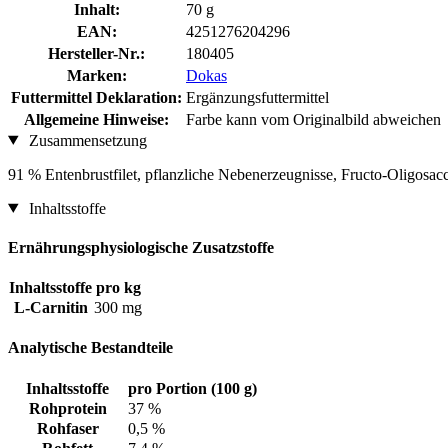
Inhalt:
70 g
EAN:
4251276204296
Hersteller-Nr.:
180405
Marken:
Dokas
Futtermittel Deklaration:
Ergänzungsfuttermittel
Allgemeine Hinweise:
Farbe kann vom Originalbild abweichen
Zusammensetzung
91 % Entenbrustfilet, pflanzliche Nebenerzeugnisse, Fructo-Oligosacc
Inhaltsstoffe
Ernährungsphysiologische Zusatzstoffe
Inhaltsstoffe
pro kg
L-Carnitin
300 mg
Analytische Bestandteile
Inhaltsstoffe
pro Portion (100 g)
Rohprotein
37 %
Rohfaser
0,5 %