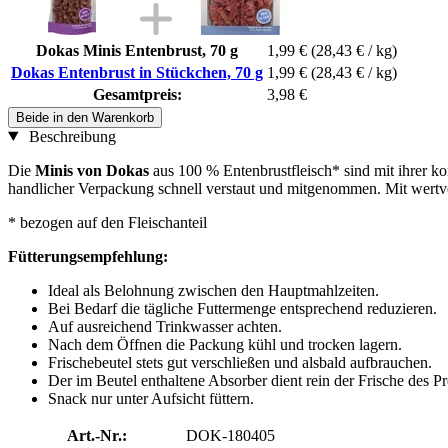
Dokas Minis Entenbrust, 70 g
1,99 €
(28,43 € / kg)
Dokas Entenbrust in Stückchen, 70 g
1,99 €
(28,43 € / kg)
Gesamtpreis:
3,98 €
Beide in den Warenkorb
Beschreibung
Die
Minis von Dokas
aus 100 % Entenbrustfleisch* sind mit ihrer k
handlicher Verpackung schnell verstaut und mitgenommen. Mit wertv
* bezogen auf den Fleischanteil
Fütterungsempfehlung:
Ideal als Belohnung zwischen den Hauptmahlzeiten.
Bei Bedarf die tägliche Futtermenge entsprechend reduzieren.
Auf ausreichend Trinkwasser achten.
Nach dem Öffnen die Packung kühl und trocken lagern.
Frischebeutel stets gut verschließen und alsbald aufbrauchen.
Der im Beutel enthaltene Absorber dient rein der Frische des P
Snack nur unter Aufsicht füttern.
Art.-Nr.:
DOK-180405