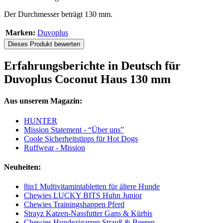
Der Durchmesser beträgt 130 mm.
Marken:
Duvoplus
Dieses Produkt bewerten
Erfahrungsberichte in Deutsch für
Duvoplus Coconut Haus 130 mm
Aus unserem Magazin:
HUNTER
Mission Statement - “Über uns”
Coole Sicherheitstipps für Hot Dogs
Ruffwear - Mission
Neuheiten:
8in1 Multivitamintabletten für ältere Hunde
Chewies LUCKY BITS Huhn Junior
Chewies Trainingshappen Pferd
Strayz Katzen-Nassfutter Gans & Kürbis
Chewies Hundezigarren Strauß & Beeren