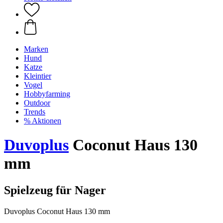
Marken
Hund
Katze
Kleintier
Vogel
Hobbyfarming
Outdoor
Trends
% Aktionen
Duvoplus
Coconut Haus 130
mm
Spielzeug für Nager
Duvoplus Coconut Haus 130 mm