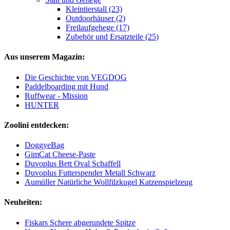
Kleintierstall (23)
Outdoorhäuser (2)
Freilaufgehege (17)
Zubehör und Ersatzteile (25)
Aus unserem Magazin:
Die Geschichte von VEGDOG
Paddelboarding mit Hund
Ruffwear - Mission
HUNTER
Zoolini entdecken:
DoggyeBag
GimCat Cheese-Paste
Duvoplus Bett Oval Schaffell
Duvoplus Futterspender Metall Schwarz
Aumüller Natürliche Wollfilzkugel Katzenspielzeug
Neuheiten:
Fiskars Schere abgerundete Spitze