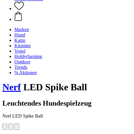
Marken
Hund
Katze
Kleintier
Vogel
Hobbyfarming
Outdoor
Trends
% Aktionen
Nerf
LED Spike Ball
Leuchtendes Hundespielzeug
Nerf LED Spike Ball