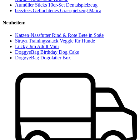
Aumüller Sticks 10er-Set Dentalspielzeug
beeztees Geflochtenes Grasspielzeug Maica
Neuheiten:
Katzen-Nassfutter Rind & Rote Bete in Soße
Strayz Trainingssnack Veggie für Hunde
Lucky Jim Adult Mini
DoggyeBag Birthday Dog Cake
DoggyeBag Dogolatier Box