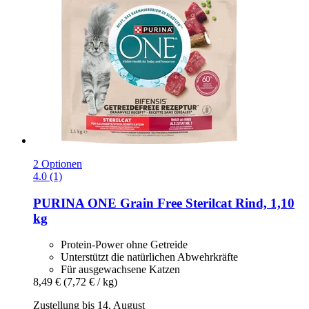
2 Optionen
4.0 (1)
PURINA ONE
Grain Free Sterilcat Rind, 1,10
kg
Protein-Power ohne Getreide
Unterstützt die natürlichen Abwehrkräfte
Für ausgewachsene Katzen
8,49 €
(7,72 € / kg)
Zustellung bis 14. August