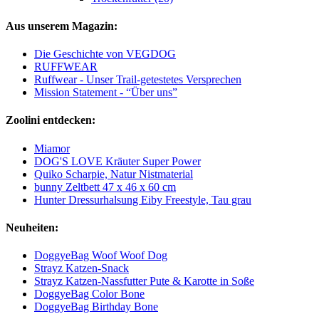
Aus unserem Magazin:
Die Geschichte von VEGDOG
RUFFWEAR
Ruffwear - Unser Trail-getestetes Versprechen
Mission Statement - “Über uns”
Zoolini entdecken:
Miamor
DOG'S LOVE Kräuter Super Power
Quiko Scharpie, Natur Nistmaterial
bunny Zeltbett 47 x 46 x 60 cm
Hunter Dressurhalsung Eiby Freestyle, Tau grau
Neuheiten:
DoggyeBag Woof Woof Dog
Strayz Katzen-Snack
Strayz Katzen-Nassfutter Pute & Karotte in Soße
DoggyeBag Color Bone
DoggyeBag Birthday Bone