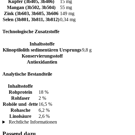
Kupfer (3b405, 3b406)
15 mg
Mangan (3b502, 3b504)
55 mg
Zink (3b603, 3b605, 3b606
149 mg
Selen (3b801, 3b811, 3b812)
0,34 mg
Technologische Zusatzstoffe
Inhaltsstoffe
Klinoptilolith sedimentären Ursprungs
9,8 g
Konservierungsstoff
Antioxidantien
Analytische Bestandteile
Inhaltsstoffe
Rohprotein
18 %
Rohfaser
2 %
Rohöle und -fette
16,5 %
Rohasche
6,2 %
Linolsäure
2,6 %
Rechtliche Informationen
Passend dazu