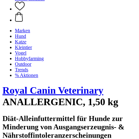
Marken
Hund
Katze
Kleintier
Vogel
Hobbyfarming
Outdoor
Trends
% Aktionen
Royal Canin Veterinary
ANALLERGENIC, 1,50 kg
Diät-Alleinfuttermittel für Hunde zur
Minderung von Ausgangserzeugnis- &
Nährstoffintoleranzerscheinungen