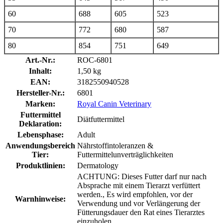
60
688
605
523
70
772
680
587
80
854
751
649
Art.-Nr.:
ROC-6801
Inhalt:
1,50 kg
EAN:
3182550940528
Hersteller-Nr.:
6801
Marken:
Royal Canin Veterinary
Futtermittel
Diätfuttermittel
Deklaration:
Lebensphase:
Adult
Anwendungsbereich
Nährstoffintoleranzen &
Tier:
Futtermittelunverträglichkeiten
Produktlinien:
Dermatology
ACHTUNG: Dieses Futter darf nur nach
Absprache mit einem Tierarzt verfüttert
werden., Es wird empfohlen, vor der
Warnhinweise:
Verwendung und vor Verlängerung der
Fütterungsdauer den Rat eines Tierarztes
einzuholen.