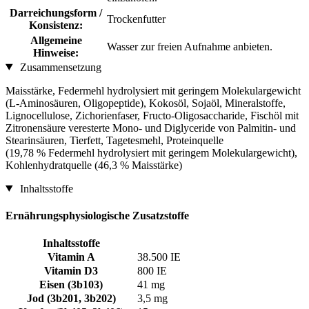
Darreichungsform /
Trockenfutter
Konsistenz:
Allgemeine
Wasser zur freien Aufnahme anbieten.
Hinweise:
Zusammensetzung
Maisstärke, Federmehl hydrolysiert mit geringem Molekulargewicht
(L-Aminosäuren, Oligopeptide), Kokosöl, Sojaöl, Mineralstoffe,
Lignocellulose, Zichorienfaser, Fructo-Oligosaccharide, Fischöl mit
Zitronensäure veresterte Mono- und Diglyceride von Palmitin- und
Stearinsäuren, Tierfett, Tagetesmehl, Proteinquelle
(19,78 % Federmehl hydrolysiert mit geringem Molekulargewicht),
Kohlenhydratquelle (46,3 % Maisstärke)
Inhaltsstoffe
Ernährungsphysiologische Zusatzstoffe
Inhaltsstoffe
Vitamin A
38.500 IE
Vitamin D3
800 IE
Eisen (3b103)
41 mg
Jod (3b201, 3b202)
3,5 mg