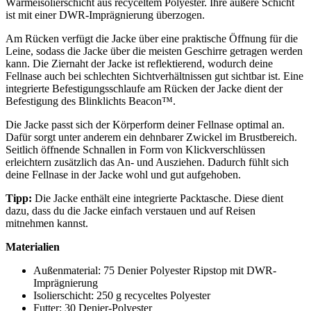
Wärmeisolierschicht aus recyceltem Polyester. Ihre äußere Schicht
ist mit einer DWR-Imprägnierung überzogen.
Am Rücken verfügt die Jacke über eine praktische Öffnung für die
Leine, sodass die Jacke über die meisten Geschirre getragen werden
kann. Die Ziernaht der Jacke ist reflektierend, wodurch deine
Fellnase auch bei schlechten Sichtverhältnissen gut sichtbar ist. Eine
integrierte Befestigungsschlaufe am Rücken der Jacke dient der
Befestigung des Blinklichts Beacon™.
Die Jacke passt sich der Körperform deiner Fellnase optimal an.
Dafür sorgt unter anderem ein dehnbarer Zwickel im Brustbereich.
Seitlich öffnende Schnallen in Form von Klickverschlüssen
erleichtern zusätzlich das An- und Ausziehen. Dadurch fühlt sich
deine Fellnase in der Jacke wohl und gut aufgehoben.
Tipp:
Die Jacke enthält eine integrierte Packtasche. Diese dient
dazu, dass du die Jacke einfach verstauen und auf Reisen
mitnehmen kannst.
Materialien
Außenmaterial: 75 Denier Polyester Ripstop mit DWR-
Imprägnierung
Isolierschicht: 250 g recyceltes Polyester
Futter: 30 Denier-Polyester