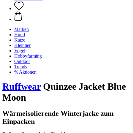
Marken
Hund
Katze
Kleintier
Vogel
Hobbyfarming
Outdoor
Trends
% Aktionen
Ruffwear
Quinzee Jacket Blue
Moon
Wärmeisolierende Winterjacke zum
Einpacken