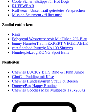
Coole Sicherheitstipps für Hot Dogs
RUFFWEAR
Ruffwear - Unser Trail-getestetes Versprechen
Mission Statement - “Über uns”
Zoolini entdecken:
Rinti
Polystyrol Wasserreservoir Mit Füßen 20L Blau
bunny HamsterTraum EXPERT VEGETABLE
catz finefood Purrrrly No.109 Shrimps
Hundespielzeug KONG Sport Balls
Neuheiten:
Chewies LUCKY BITS Rind & Huhn Junior
GimCat Pudding mit Käse
Chewies Hundezigarren Strauß & Beeren
DoggyeBag Happy Routine
Chewies Goodies Maxi Multipack 1 (3x200g)