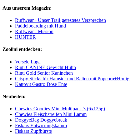
Aus unserem Magazin:
Ruffwear - Unser Trail-getestetes Versprechen
Paddelboarding mit Hund
Ruffwear - Mission
HUNTER
Zoolini entdecken:
Versele Laga
Rinti CANINE Gewicht Huhn
Rinti Gold Senior Kaninchen
Crispy Sticks für Hamster und Ratten mit Popcorn+Honig
Kattovit Gastro Dose Ente
Neuheiten:
Chewies Goodies Mini Multipack 3 (6x125g)
Chewies Fleischstreifen Mini Lamm
DoggyeBag Doggyebreak
Fiskars Entwirrungskamm
Fiskars Zupfbürste