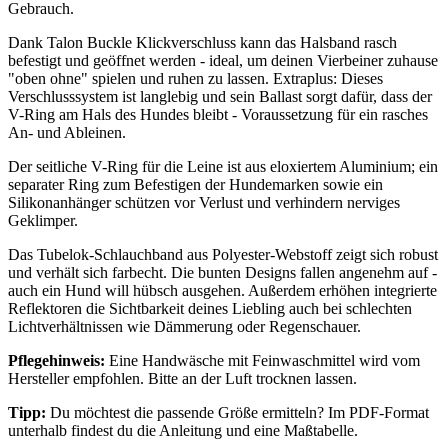
Gebrauch.
Dank Talon Buckle Klickverschluss kann das Halsband rasch
befestigt und geöffnet werden - ideal, um deinen Vierbeiner zuhause
"oben ohne" spielen und ruhen zu lassen. Extraplus: Dieses
Verschlusssystem ist langlebig und sein Ballast sorgt dafür, dass der
V-Ring am Hals des Hundes bleibt - Voraussetzung für ein rasches
An- und Ableinen.
Der seitliche V-Ring für die Leine ist aus eloxiertem Aluminium; ein
separater Ring zum Befestigen der Hundemarken sowie ein
Silikonanhänger schützen vor Verlust und verhindern nerviges
Geklimper.
Das Tubelok-Schlauchband aus Polyester-Webstoff zeigt sich robust
und verhält sich farbecht. Die bunten Designs fallen angenehm auf -
auch ein Hund will hübsch ausgehen. Außerdem erhöhen integrierte
Reflektoren die Sichtbarkeit deines Liebling auch bei schlechten
Lichtverhältnissen wie Dämmerung oder Regenschauer.
Pflegehinweis:
Eine Handwäsche mit Feinwaschmittel wird vom
Hersteller empfohlen. Bitte an der Luft trocknen lassen.
Tipp:
Du möchtest die passende Größe ermitteln? Im PDF-Format
unterhalb findest du die Anleitung und eine Maßtabelle.