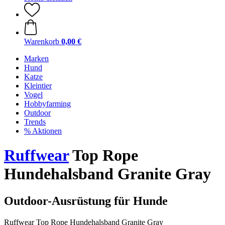
Warenkorb
0,00 €
Marken
Hund
Katze
Kleintier
Vogel
Hobbyfarming
Outdoor
Trends
% Aktionen
Ruffwear
Top Rope
Hundehalsband Granite Gray
Outdoor-Ausrüstung für Hunde
Ruffwear Top Rope Hundehalsband Granite Gray