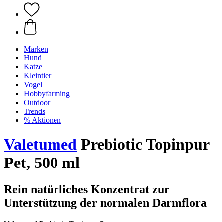
Marken
Hund
Katze
Kleintier
Vogel
Hobbyfarming
Outdoor
Trends
% Aktionen
Valetumed
Prebiotic Topinpur
Pet, 500 ml
Rein natürliches Konzentrat zur
Unterstützung der normalen Darmflora