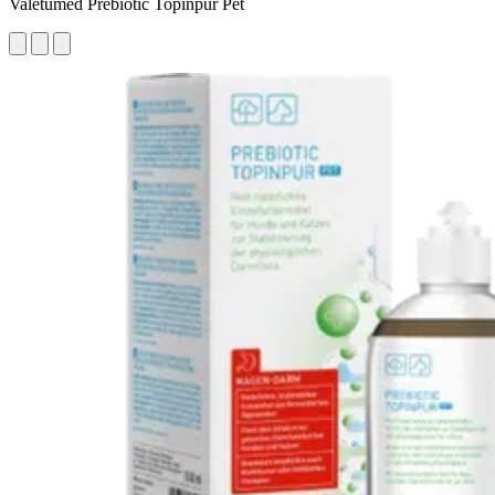
Valetumed Prebiotic Topinpur Pet