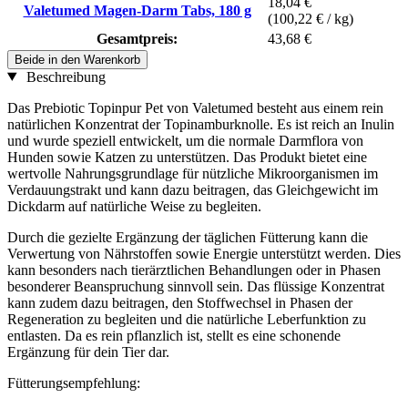
18,04 €
Valetumed Magen-Darm Tabs, 180 g
(100,22 € / kg)
Gesamtpreis:
43,68 €
Beide in den Warenkorb
Beschreibung
Das Prebiotic Topinpur Pet von Valetumed besteht aus einem rein
natürlichen Konzentrat der Topinamburknolle. Es ist reich an Inulin
und wurde speziell entwickelt, um die normale Darmflora von
Hunden sowie Katzen zu unterstützen. Das Produkt bietet eine
wertvolle Nahrungsgrundlage für nützliche Mikroorganismen im
Verdauungstrakt und kann dazu beitragen, das Gleichgewicht im
Dickdarm auf natürliche Weise zu begleiten.
Durch die gezielte Ergänzung der täglichen Fütterung kann die
Verwertung von Nährstoffen sowie Energie unterstützt werden. Dies
kann besonders nach tierärztlichen Behandlungen oder in Phasen
besonderer Beanspruchung sinnvoll sein. Das flüssige Konzentrat
kann zudem dazu beitragen, den Stoffwechsel in Phasen der
Regeneration zu begleiten und die natürliche Leberfunktion zu
entlasten. Da es rein pflanzlich ist, stellt es eine schonende
Ergänzung für dein Tier dar.
Fütterungsempfehlung: