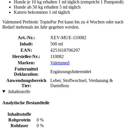
Hunde je 10 kg erhalten 1 ml täglich (entspricht 1 Pumpstoß)
Hunde ab 50 kg erhalten 5 ml täglich
Katzen bekommen 1 ml täglich
Valetumed Prebiotic TopinPur Pet kann bis zu 4 Wochen oder nach
Bedarf mehrmals im Jahr gegeben werden.
Art.-Nr.:
XEV-MUE-110082
Inhalt:
500 ml
EAN:
4251618706297
Hersteller-Nr.:
110082
Marken:
Valetumed
Futtermittel
Ergänzungsfuttermittel
Deklaration:
Anwendungsbereich
Leber, Stoffwechsel, Verdauung &
Tier:
Darmflora
Inhaltsstoffe
Analytische Bestandteile
Inhaltsstoffe
Rohprotein
0 %
Rohfaser
0 %