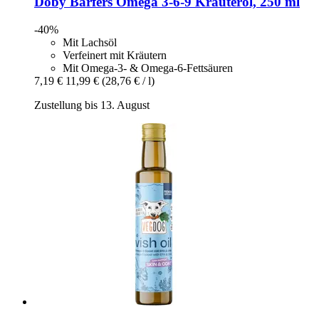
Doby
Barfers Omega 3-​6-​9 Kräuteröl, 250 ml
-40%
Mit Lachsöl
Verfeinert mit Kräutern
Mit Omega-3- & Omega-6-Fettsäuren
7,19 €
11,99 €
(28,76 € / l)
Zustellung bis 13. August