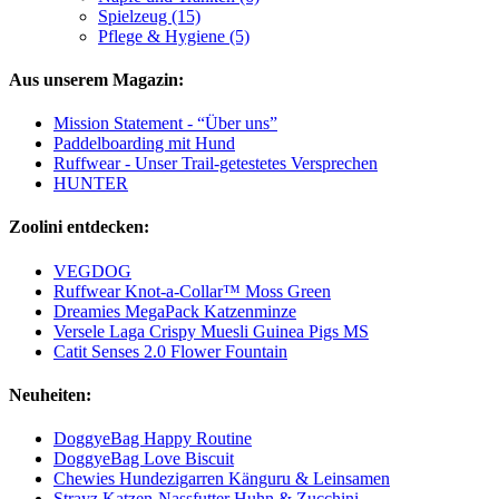
Spielzeug (15)
Pflege & Hygiene (5)
Aus unserem Magazin:
Mission Statement - “Über uns”
Paddelboarding mit Hund
Ruffwear - Unser Trail-getestetes Versprechen
HUNTER
Zoolini entdecken:
VEGDOG
Ruffwear Knot-a-Collar™ Moss Green
Dreamies MegaPack Katzenminze
Versele Laga Crispy Muesli Guinea Pigs MS
Catit Senses 2.0 Flower Fountain
Neuheiten:
DoggyeBag Happy Routine
DoggyeBag Love Biscuit
Chewies Hundezigarren Känguru & Leinsamen
Strayz Katzen-Nassfutter Huhn & Zucchini