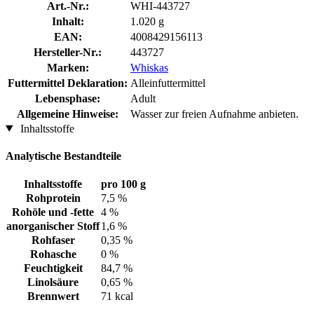
Art.-Nr.:
WHI-443727
Inhalt:
1.020 g
EAN:
4008429156113
Hersteller-Nr.:
443727
Marken:
Whiskas
Futtermittel Deklaration:
Alleinfuttermittel
Lebensphase:
Adult
Allgemeine Hinweise:
Wasser zur freien Aufnahme anbieten.
Inhaltsstoffe
Analytische Bestandteile
Inhaltsstoffe
pro 100 g
Rohprotein
7,5 %
Rohöle und -fette
4 %
anorganischer Stoff
1,6 %
Rohfaser
0,35 %
Rohasche
0 %
Feuchtigkeit
84,7 %
Linolsäure
0,65 %
Brennwert
71 kcal