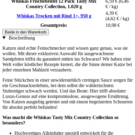
Whiskas Frischebeutel 12 Pack Tasty Mix
6,59 €
(6,46
Country Collection, 1.020 g
€ / kg)
4,39 €
Whiskas Trocken mit Rind 1+, 950 g
(4,62 € / kg)
Gesamtpreis:
10,98 €
Beide in den Warenkorb
Beschreibung
Katzen sind echte Feinschmecker und wissen ganz genau, was sie
wollen. Mit dieser exklusiven Auswahl für ausgewachsene
Samtpfoten triffst du garantiert mitten ins Schwarze! Wir haben eine
Welt voller köstlicher Rezepte kreiert, die die Sinne deiner Katze bei
jeder einzelnen Mahlzeit verzaubern.
Feine Stückchen in einer unwiderstehlich cremigen Sauce sorgen für
ein Geschmackserlebnis, bei dem selbst die wählerischsten
Stubentiger schwach werden. Und das Beste: Hier trifft absoluter
Luxus-Genuss auf eine kompromisslose, ausgewogene Ernährung.
Von Katzen ausgiebig getestet und mit einem begeisterten Schnurren
für absolut perfekt befunden!
Was macht die Whiskas Tasty Mix Country Collection so
besonders?
Hochwertiges Alleinfutter speziell entwickelt für die