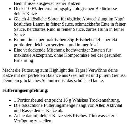
Bedürfnisse ausgewachsener Katzen
Deckt 100% der ernährungsphysiologischen Bedürfnisse
deiner Katze
Gleich 4 köstliche Sorten für tägliche Abwechslung im Napf:
köstliches Lamm in feiner Sauce, schmackhafte Ente in feiner
Sauce, herzhaftes Rind in feiner Sauce, zartes Huhn in feiner
Sauce
Kommt im super praktischen 85g-Frischebeutel – perfekt
portioniert, leicht zu servieren und immer frisch
Eine verlockende Mischung hochwertiger Zutaten für
maximale Akzeptanz, ohne Kompromisse bei der gesunden
Ernährung
Macht die Fütterung zum Highlight des Tages! Verwöhne deine
Katze mit der perfekten Balance aus Gesundheit und purem Genuss.
Denn ein glückliches Schnurren ist das schönste Danke.
Fütterungsempfehlung:
1 Portionsbeutel entspricht 16 g Whiskas Trockennahrung.
Die tatsächliche Fütterungsmenge hängt von Alter, Aktivität
und Rasse deiner Katze ab.
Achte darauf, deiner Katze stets frisches Trinkwasser zur
Verfügung zu stellen.