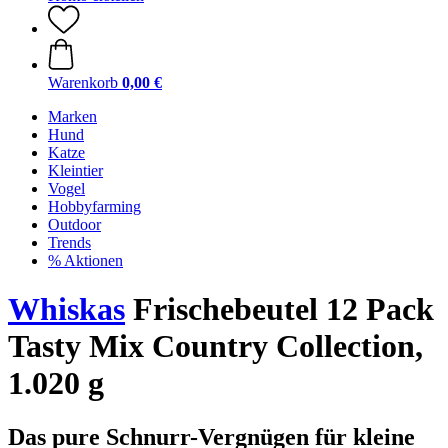
Warenkorb
0,00 €
Marken
Hund
Katze
Kleintier
Vogel
Hobbyfarming
Outdoor
Trends
% Aktionen
Whiskas
Frischebeutel 12 Pack
Tasty Mix Country Collection,
1.020 g
Das pure Schnurr-Vergnügen für kleine