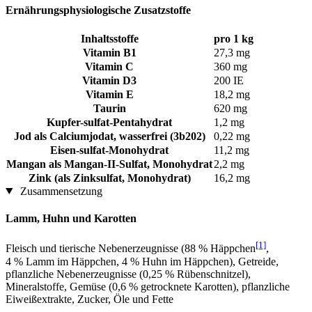
Ernährungsphysiologische Zusatzstoffe
Inhaltsstoffe
pro 1 kg
Vitamin B1
27,3 mg
Vitamin C
360 mg
Vitamin D3
200 IE
Vitamin E
18,2 mg
Taurin
620 mg
Kupfer-sulfat-Pentahydrat
1,2 mg
Jod als Calciumjodat, wasserfrei (3b202)
0,22 mg
Eisen-sulfat-Monohydrat
11,2 mg
Mangan als Mangan-II-Sulfat, Monohydrat
2,2 mg
Zink (als Zinksulfat, Monohydrat)
16,2 mg
Zusammensetzung
Lamm, Huhn und Karotten
[1]
Fleisch und tierische Nebenerzeugnisse (88 % Häppchen
,
4 % Lamm im Häppchen, 4 % Huhn im Häppchen), Getreide,
pflanzliche Nebenerzeugnisse (0,25 % Rübenschnitzel),
Mineralstoffe, Gemüse (0,6 % getrocknete Karotten), pflanzliche
Eiweißextrakte, Zucker, Öle und Fette