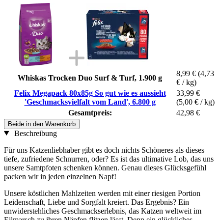
8,99 €
(4,73
Whiskas Trocken Duo Surf & Turf, 1.900 g
€ / kg)
Felix Megapack 80x85g So gut wie es aussieht
33,99 €
'Geschmacksvielfalt vom Land', 6.800 g
(5,00 € / kg)
Gesamtpreis:
42,98 €
Beide in den Warenkorb
Beschreibung
Für uns Katzenliebhaber gibt es doch nichts Schöneres als dieses
tiefe, zufriedene Schnurren, oder? Es ist das ultimative Lob, das uns
unsere Samtpfoten schenken können. Genau dieses Glücksgefühl
packen wir in jeden einzelnen Napf!
Unsere köstlichen Mahlzeiten werden mit einer riesigen Portion
Leidenschaft, Liebe und Sorgfalt kreiert. Das Ergebnis? Ein
unwiderstehliches Geschmackserlebnis, das Katzen weltweit im
Eilmarsch zu ihren Näpfen flitzen lässt. Denn ein glückliches