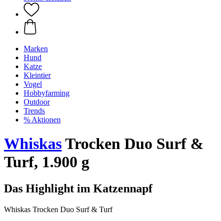
Marken
Hund
Katze
Kleintier
Vogel
Hobbyfarming
Outdoor
Trends
% Aktionen
Whiskas
Trocken Duo Surf &
Turf, 1.900 g
Das Highlight im Katzennapf
Whiskas Trocken Duo Surf & Turf