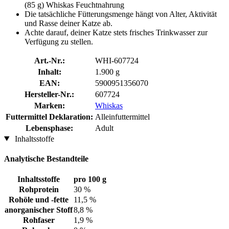
(85 g) Whiskas Feuchtnahrung
Die tatsächliche Fütterungsmenge hängt von Alter, Aktivität
und Rasse deiner Katze ab.
Achte darauf, deiner Katze stets frisches Trinkwasser zur
Verfügung zu stellen.
Art.-Nr.:
WHI-607724
Inhalt:
1.900 g
EAN:
5900951356070
Hersteller-Nr.:
607724
Marken:
Whiskas
Futtermittel Deklaration:
Alleinfuttermittel
Lebensphase:
Adult
Inhaltsstoffe
Analytische Bestandteile
Inhaltsstoffe
pro 100 g
Rohprotein
30 %
Rohöle und -fette
11,5 %
anorganischer Stoff
8,8 %
Rohfaser
1,9 %