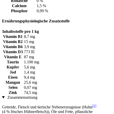
Rohasche
0 %
Calcium
1,5 %
Phosphor
0,99 %
Ernährungsphysiologische Zusatzstoffe
Inhaltsstoffe
pro 1 kg
Vitamin B1
8,7 mg
Vitamin B2
15 mg
Vitamin B6
3,9 mg
Vitamin D3
773 IE
Vitamin E
87 mg
Taurin
1.190 mg
Kupfer
5,6 mg
Jod
1,4 mg
Eisen
9,4 mg
Mangan
25,6 mg
Selen
0,07 mg
Zink
74,5 mg
Zusammensetzung
[1]
Getreide, Fleisch und tierische Nebenerzeugnisse (Huhn
(4 % frisches Hühnerfleisch)), Öle und Fette, pflanzliche