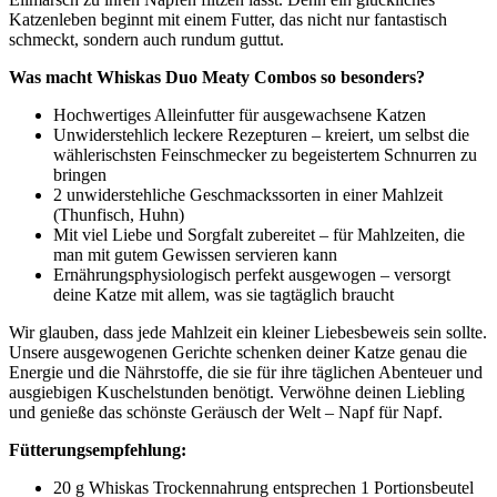
Katzenleben beginnt mit einem Futter, das nicht nur fantastisch
schmeckt, sondern auch rundum guttut.
Was macht Whiskas Duo Meaty Combos so besonders?
Hochwertiges Alleinfutter für ausgewachsene Katzen
Unwiderstehlich leckere Rezepturen – kreiert, um selbst die
wählerischsten Feinschmecker zu begeistertem Schnurren zu
bringen
2 unwiderstehliche Geschmackssorten in einer Mahlzeit
(Thunfisch, Huhn)
Mit viel Liebe und Sorgfalt zubereitet – für Mahlzeiten, die
man mit gutem Gewissen servieren kann
Ernährungsphysiologisch perfekt ausgewogen – versorgt
deine Katze mit allem, was sie tagtäglich braucht
Wir glauben, dass jede Mahlzeit ein kleiner Liebesbeweis sein sollte.
Unsere ausgewogenen Gerichte schenken deiner Katze genau die
Energie und die Nährstoffe, die sie für ihre täglichen Abenteuer und
ausgiebigen Kuschelstunden benötigt. Verwöhne deinen Liebling
und genieße das schönste Geräusch der Welt – Napf für Napf.
Fütterungsempfehlung:
20 g Whiskas Trockennahrung entsprechen 1 Portionsbeutel