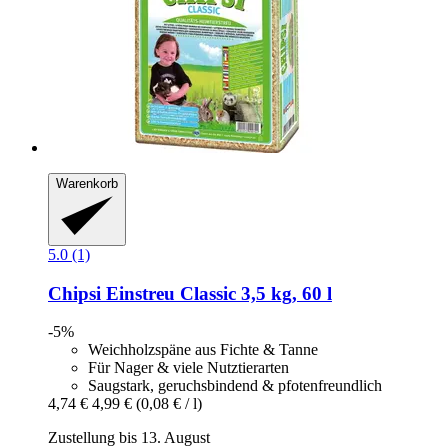
Warenkorb
5.0 (1)
Chipsi
Einstreu Classic 3,5 kg, 60 l
-5%
Weichholzspäne aus Fichte & Tanne
Für Nager & viele Nutztierarten
Saugstark, geruchsbindend & pfotenfreundlich
4,74 €
4,99 €
(0,08 € / l)
Zustellung bis 13. August