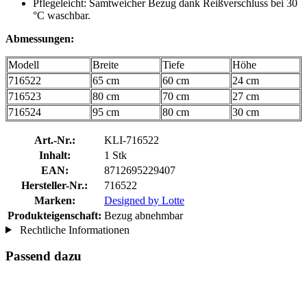
Pflegeleicht: Samtweicher Bezug dank Reißverschluss bei 30
°C waschbar.
Abmessungen:
Modell
Breite
Tiefe
Höhe
716522
65 cm
60 cm
24 cm
716523
80 cm
70 cm
27 cm
716524
95 cm
80 cm
30 cm
Art.-Nr.:
KLI-716522
Inhalt:
1 Stk
EAN:
8712695229407
Hersteller-Nr.:
716522
Marken:
Designed by Lotte
Produkteigenschaft:
Bezug abnehmbar
Rechtliche Informationen
Passend dazu