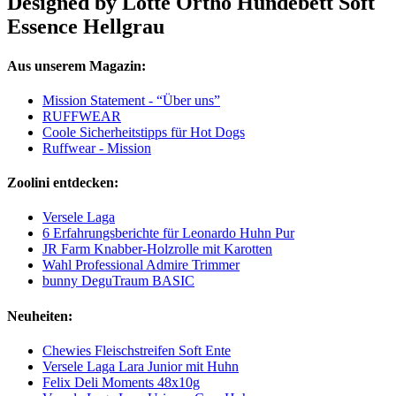
Designed by Lotte Ortho Hundebett Soft
Essence Hellgrau
Aus unserem Magazin:
Mission Statement - “Über uns”
RUFFWEAR
Coole Sicherheitstipps für Hot Dogs
Ruffwear - Mission
Zoolini entdecken:
Versele Laga
6 Erfahrungsberichte für Leonardo Huhn Pur
JR Farm Knabber-Holzrolle mit Karotten
Wahl Professional Admire Trimmer
bunny DeguTraum BASIC
Neuheiten:
Chewies Fleischstreifen Soft Ente
Versele Laga Lara Junior mit Huhn
Felix Deli Moments 48x10g