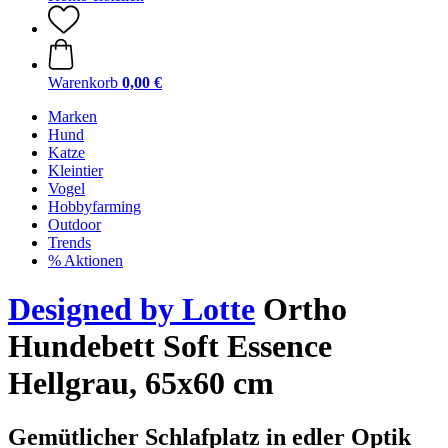
Warenkorb
0,00 €
Marken
Hund
Katze
Kleintier
Vogel
Hobbyfarming
Outdoor
Trends
% Aktionen
Designed by Lotte
Ortho
Hundebett Soft Essence
Hellgrau, 65x60 cm
Gemütlicher Schlafplatz in edler Optik