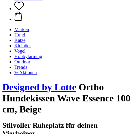
Marken
Hund
Katze
Kleintier
Vogel
Hobbyfarming
Outdoor
Trends
% Aktionen
Designed by Lotte
Ortho
Hundekissen Wave Essence 100
cm, Beige
Stilvoller Ruheplatz für deinen
Vierbeiner