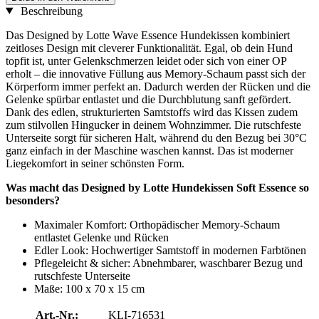
Beschreibung
Das Designed by Lotte Wave Essence Hundekissen kombiniert
zeitloses Design mit cleverer Funktionalität. Egal, ob dein Hund
topfit ist, unter Gelenkschmerzen leidet oder sich von einer OP
erholt – die innovative Füllung aus Memory-Schaum passt sich der
Körperform immer perfekt an. Dadurch werden der Rücken und die
Gelenke spürbar entlastet und die Durchblutung sanft gefördert.
Dank des edlen, strukturierten Samtstoffs wird das Kissen zudem
zum stilvollen Hingucker in deinem Wohnzimmer. Die rutschfeste
Unterseite sorgt für sicheren Halt, während du den Bezug bei 30°C
ganz einfach in der Maschine waschen kannst. Das ist moderner
Liegekomfort in seiner schönsten Form.
Was macht das Designed by Lotte Hundekissen Soft Essence so
besonders?
Maximaler Komfort: Orthopädischer Memory-Schaum
entlastet Gelenke und Rücken
Edler Look: Hochwertiger Samtstoff in modernen Farbtönen
Pflegeleicht & sicher: Abnehmbarer, waschbarer Bezug und
rutschfeste Unterseite
Maße: 100 x 70 x 15 cm
Art.-Nr.:
KLI-716531