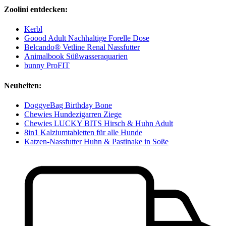
Zoolini entdecken:
Kerbl
Goood Adult Nachhaltige Forelle Dose
Belcando® Vetline Renal Nassfutter
Animalbook Süßwasseraquarien
bunny ProFIT
Neuheiten:
DoggyeBag Birthday Bone
Chewies Hundezigarren Ziege
Chewies LUCKY BITS Hirsch & Huhn Adult
8in1 Kalziumtabletten für alle Hunde
Katzen-Nassfutter Huhn & Pastinake in Soße