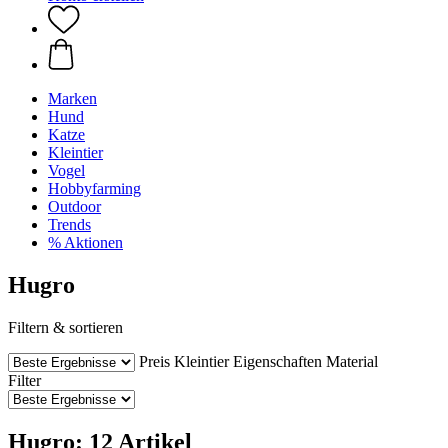
Marken
Hund
Katze
Kleintier
Vogel
Hobbyfarming
Outdoor
Trends
% Aktionen
Hugro
Filtern & sortieren
Preis
Kleintier
Eigenschaften
Material
Filter
Hugro: 12 Artikel