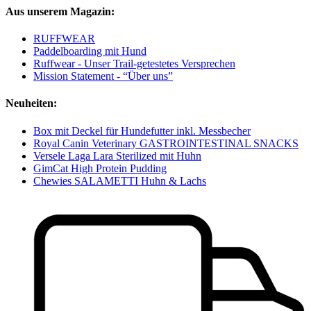
Aus unserem Magazin:
RUFFWEAR
Paddelboarding mit Hund
Ruffwear - Unser Trail-getestetes Versprechen
Mission Statement - “Über uns”
Neuheiten:
Box mit Deckel für Hundefutter inkl. Messbecher
Royal Canin Veterinary GASTROINTESTINAL SNACKS
Versele Laga Lara Sterilized mit Huhn
GimCat High Protein Pudding
Chewies SALAMETTI Huhn & Lachs