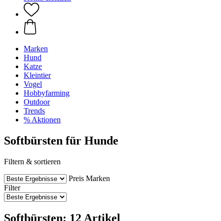
Marken
Hund
Katze
Kleintier
Vogel
Hobbyfarming
Outdoor
Trends
% Aktionen
Softbürsten für Hunde
Filtern & sortieren
Preis
Marken
Filter
Softbürsten: 12 Artikel