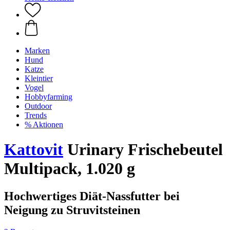
Marken
Hund
Katze
Kleintier
Vogel
Hobbyfarming
Outdoor
Trends
% Aktionen
Kattovit
Urinary Frischebeutel
Multipack, 1.020 g
Hochwertiges Diät-Nassfutter bei
Neigung zu Struvitsteinen