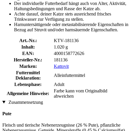
Der individuelle Futterbedarf hängt auch von Alter, Aktivität,
Haltungsbedingungen und Rasse der Katze ab.
Achte darauf, deiner Katze stets ausreichend frisches
Trinkwasser zur Verfügung zu stellen.
Harnuntersättigende oder metastabilisierende Eigenschaften in
Bezug auf Struvit und/oder harnsäuernde Eigenschaften.
Art.-Nr.:
KTV-181136
Inhalt:
1.020 g
EAN:
4000158772626
Hersteller-Nr.:
181136
Marken:
Kattovit
Futtermittel
Alleinfuttermittel
Deklaration:
Lebensphase:
Adult
Farbe kann vom Originalbild
Allgemeine Hinweise:
abweichen
Zusammensetzung
Pute
Fleisch und tierische Nebenerzeugnisse (26 % Pute), pflanzliche
Nebenerzeugnisse, Getreide, Mineralstoffe (0,45 % Calciumsulfat)