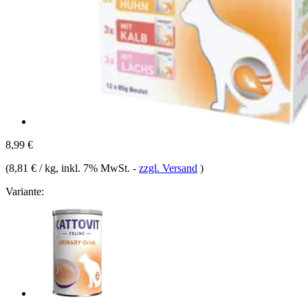
8,99 €
(
8,81 € / kg
, inkl. 7% MwSt.
-
zzgl. Versand
)
Variante: