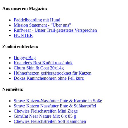
Aus unserem Magazin:
Paddelboarding mit Hund
Mission Statement - “Über uns”
Ruffwear - Unser Trail-getestetes Versprechen
HUNTER
Zoolini entdecken:
DoggyeBag
Knauder's Best Knötli rose/ pink
Churu Skin & Coat 20x14g
Hühnerherzen gefriergetrocknet für Katzen
Dokas Kaninchenohren ohne Fell kurz
Neuheiten:
Strayz Katzen-Nassfutter Pute & Karotte in Soße
Strayz Katzen Nassfutter Ente & Süßkartoffel
Chewies Fleischstreifen Mini Ziege
GimCat Near Nature Mix 6 x 85 g
Chewies Fleischstreifen Soft Kaninchen