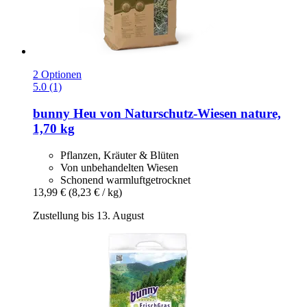
2 Optionen
5.0 (1)
bunny
Heu von Naturschutz-​Wiesen nature,
1,70 kg
Pflanzen, Kräuter & Blüten
Von unbehandelten Wiesen
Schonend warmluftgetrocknet
13,99 €
(8,23 € / kg)
Zustellung bis 13. August