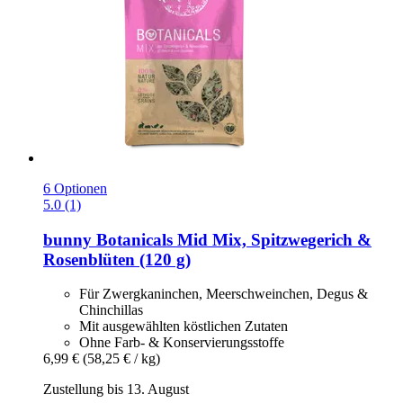
6 Optionen
5.0 (1)
bunny
Botanicals Mid Mix, Spitzwegerich &
Rosenblüten (120 g)
Für Zwergkaninchen, Meerschweinchen, Degus &
Chinchillas
Mit ausgewählten köstlichen Zutaten
Ohne Farb- & Konservierungsstoffe
6,99 €
(58,25 € / kg)
Zustellung bis 13. August