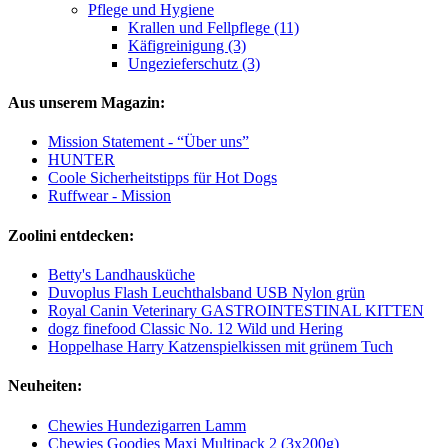
Pflege und Hygiene
Krallen und Fellpflege (11)
Käfigreinigung (3)
Ungezieferschutz (3)
Aus unserem Magazin:
Mission Statement - “Über uns”
HUNTER
Coole Sicherheitstipps für Hot Dogs
Ruffwear - Mission
Zoolini entdecken:
Betty's Landhausküche
Duvoplus Flash Leuchthalsband USB Nylon grün
Royal Canin Veterinary GASTROINTESTINAL KITTEN
dogz finefood Classic No. 12 Wild und Hering
Hoppelhase Harry Katzenspielkissen mit grünem Tuch
Neuheiten:
Chewies Hundezigarren Lamm
Chewies Goodies Maxi Multipack 2 (3x200g)