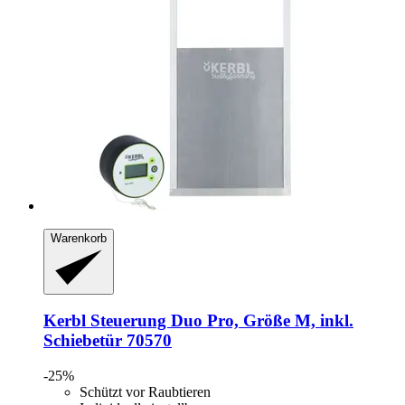
Warenkorb
Kerbl
Steuerung Duo Pro, Größe M, inkl.
Schiebetür 70570
-25%
Schützt vor Raubtieren