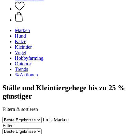
Marken
Hund
Katze
Kleintier
Vogel
Hobbyfarming
Outdoor
Trends
% Aktionen
Ställe und Kleintiergehege bis zu 25 %
günstiger
Filtern & sortieren
Preis
Marken
Filter