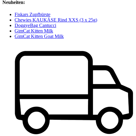
Neuheiten:
Fiskars Zupfbürste
Chewies KAUKÄSE Rind XXS (3 x 25g)
DoggyeBag Cantucci
GimCat Kitten Milk
GimCat Kitten Goat Milk