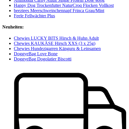
Animonda Carny Adult Single Protein Dose 400g
Happy Dog Trockenfutter NaturCroq Flocken Vollkost
beeztees Meerschweinchennapf Frinca Grau/Mint
Feele Fellwächter Plus
Neuheiten:
Chewies LUCKY BITS Hirsch & Huhn Adult
Chewies KAUKÄSE Hirsch XXS (3 x 25g)
Chewies Hundezigarren Känguru & Leinsamen
DoggyeBag Love Bone
DoggyeBag Dogolatier Biscotti