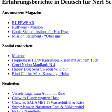
Erfahrungsberichte in Deutsch für Nerf Sc
Aus unserem Magazin:
RUFFWEAR
Ruffwear - Mission
Coole Sicherheitstipps für Hot Dogs
Mission Statement - “Über uns”
Zoolini entdecken:
Miamor
Hoppelhase Harry Katzenspielkissen mit grünem Tuch
Croci Nylon Maulkorb N.4
Happy Dog Sens Sweden Wild pur
Rinti Chicko Maxi Kaustange Huhn
Neuheiten:
Versele Laga Lara Adult mit Rind
Chewies Hundezigarren Hase
Chewies SALAMETTI Wasserbüffel & Käse
Strayz Katzen Nassfutter Ente & Süßkartoffel
Fiskars Nagelfeile