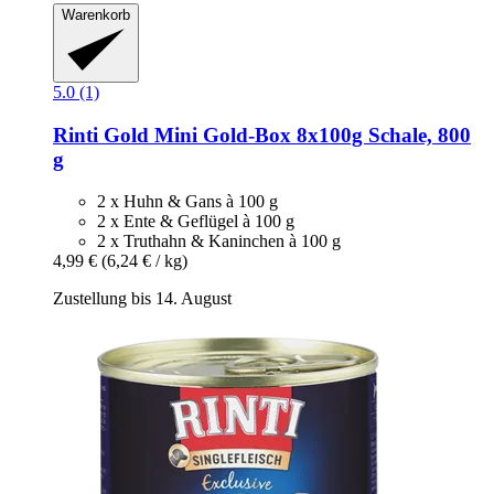
Warenkorb
5.0 (1)
Rinti
Gold Mini Gold-​Box 8x100g Schale, 800
g
2 x Huhn & Gans à 100 g
2 x Ente & Geflügel à 100 g
2 x Truthahn & Kaninchen à 100 g
4,99 €
(6,24 € / kg)
Zustellung bis 14. August