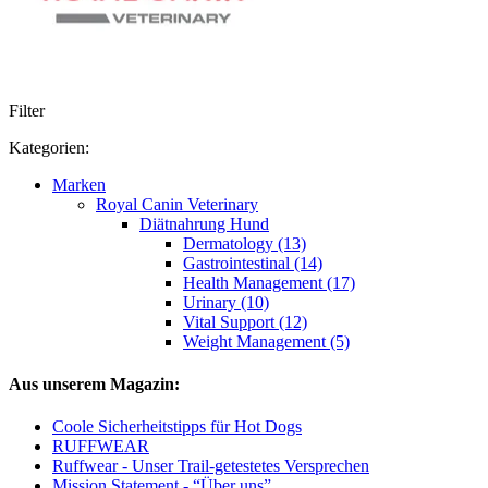
Filter
Kategorien:
Marken
Royal Canin Veterinary
Diätnahrung Hund
Dermatology (13)
Gastrointestinal (14)
Health Management (17)
Urinary (10)
Vital Support (12)
Weight Management (5)
Aus unserem Magazin:
Coole Sicherheitstipps für Hot Dogs
RUFFWEAR
Ruffwear - Unser Trail-getestetes Versprechen
Mission Statement - “Über uns”