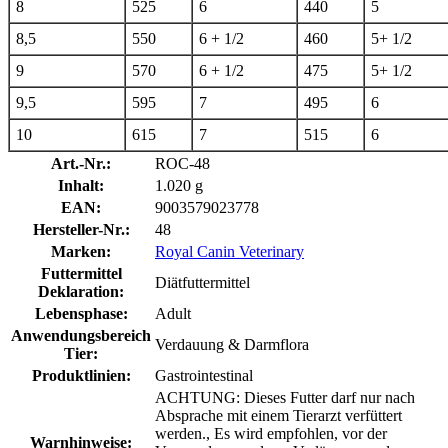
8
525
6
440
5
8,5
550
6 + 1/2
460
5+ 1/2
9
570
6 + 1/2
475
5+ 1/2
9,5
595
7
495
6
10
615
7
515
6
Art.-Nr.:
ROC-48
Inhalt:
1.020 g
EAN:
9003579023778
Hersteller-Nr.:
48
Marken:
Royal Canin Veterinary
Futtermittel
Diätfuttermittel
Deklaration:
Lebensphase:
Adult
Anwendungsbereich
Verdauung & Darmflora
Tier:
Produktlinien:
Gastrointestinal
ACHTUNG: Dieses Futter darf nur nach
Absprache mit einem Tierarzt verfüttert
werden., Es wird empfohlen, vor der
Warnhinweise: