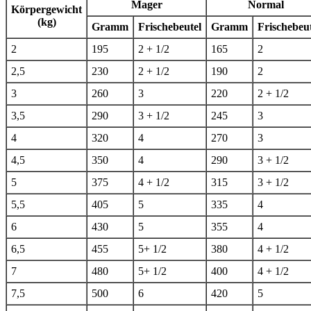
Mager
Normal
Körpergewicht
(kg)
Gramm
Frischebeutel
Gramm
Frischebeut
2
195
2 + 1/2
165
2
2,5
230
2 + 1/2
190
2
3
260
3
220
2 + 1/2
3,5
290
3 + 1/2
245
3
4
320
4
270
3
4,5
350
4
290
3 + 1/2
5
375
4 + 1/2
315
3 + 1/2
5,5
405
5
335
4
6
430
5
355
4
6,5
455
5+ 1/2
380
4 + 1/2
7
480
5+ 1/2
400
4 + 1/2
7,5
500
6
420
5