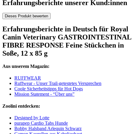
Erfahrungsberichte unserer Kund:innen
Dieses Produkt bewerten
Erfahrungsberichte in Deutsch für Royal
Canin Veterinary GASTROINTESTINAL
FIBRE RESPONSE Feine Stückchen in
Soße, 12 x 85 g
Aus unserem Magazin:
RUFFWEAR
Ruffwear - Unser Trail-getestetes Versprechen
Coole Sicherheitstipps für Hot Dogs
Mission Statement - “Über uns”
Zoolini entdecken:
Designed by Lotte
purapep Cardio Tabs Hunde
Bobby Halsband Arlequin Schwarz
Camon Kaurollen aus Kabeljauhaut