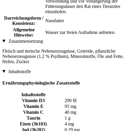
Verwendung und vor Verlängerung der
Fütterungsdauer den Rat eines Tierarztes
einzuholen.
Darreichungsform /
Nassfutter
Konsistenz:
Allgemeine
Wasser zur freien Aufnahme anbieten.
Hinweise:
Zusammensetzung
Fleisch und tierische Nebenerzeugnisse, Getreide, pflanzliche
Nebenerzeugnisse (1,2 % Psyllium), Mineralstoffe, Öle und Fette,
Hefen, Zucker
Inhaltsstoffe
Ernährungsphysiologische Zusatzstoffe
Inhaltsstoffe
Vitamin D3
290 IE
Vitamin E
95 mg
Vitamin C
40 mg
Taurin
1 g
Eisen (3b103)
4 mg
Jod (3b202)
0,29 mg