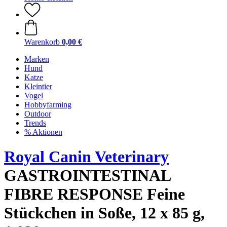
Warenkorb
0,00 €
Marken
Hund
Katze
Kleintier
Vogel
Hobbyfarming
Outdoor
Trends
% Aktionen
Royal Canin Veterinary
GASTROINTESTINAL
FIBRE RESPONSE Feine
Stückchen in Soße, 12 x 85 g,