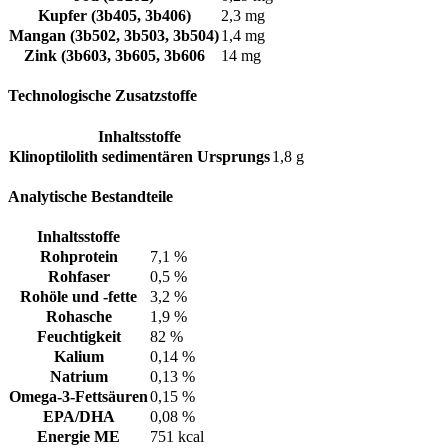
Kupfer (3b405, 3b406)
2,3 mg
Mangan (3b502, 3b503, 3b504)
1,4 mg
Zink (3b603, 3b605, 3b606
14 mg
Technologische Zusatzstoffe
Inhaltsstoffe
Klinoptilolith sedimentären Ursprungs
1,8 g
Analytische Bestandteile
Inhaltsstoffe
Rohprotein
7,1 %
Rohfaser
0,5 %
Rohöle und -fette
3,2 %
Rohasche
1,9 %
Feuchtigkeit
82 %
Kalium
0,14 %
Natrium
0,13 %
Omega-3-Fettsäuren
0,15 %
EPA/DHA
0,08 %
Energie ME
751 kcal