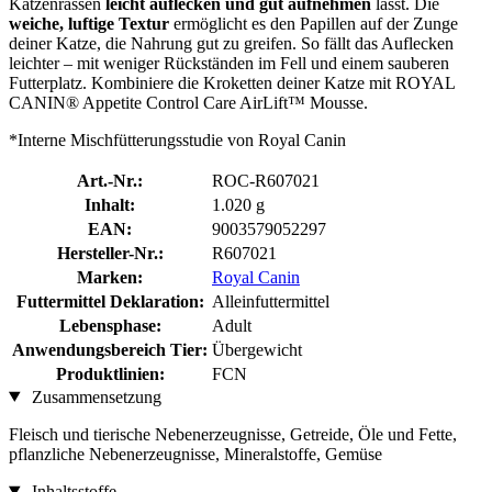
Katzenrassen
leicht auflecken und gut aufnehmen
lässt. Die
weiche, luftige Textur
ermöglicht es den Papillen auf der Zunge
deiner Katze, die Nahrung gut zu greifen. So fällt das Auflecken
leichter – mit weniger Rückständen im Fell und einem sauberen
Futterplatz. Kombiniere die Kroketten deiner Katze mit ROYAL
CANIN® Appetite Control Care AirLift™ Mousse.
*Interne Mischfütterungsstudie von Royal Canin
Art.-Nr.:
ROC-R607021
Inhalt:
1.020 g
EAN:
9003579052297
Hersteller-Nr.:
R607021
Marken:
Royal Canin
Futtermittel Deklaration:
Alleinfuttermittel
Lebensphase:
Adult
Anwendungsbereich Tier:
Übergewicht
Produktlinien:
FCN
Zusammensetzung
Fleisch und tierische Nebenerzeugnisse, Getreide, Öle und Fette,
pflanzliche Nebenerzeugnisse, Mineralstoffe, Gemüse
Inhaltsstoffe