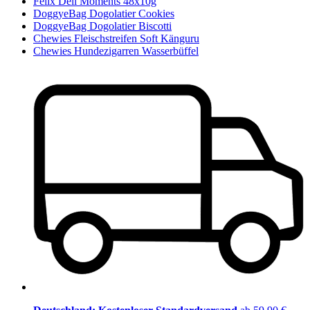
Felix Deli Moments 48x10g
DoggyeBag Dogolatier Cookies
DoggyeBag Dogolatier Biscotti
Chewies Fleischstreifen Soft Känguru
Chewies Hundezigarren Wasserbüffel