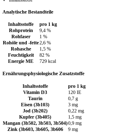
Analytische Bestandteile
Inhaltsstoffe
pro 1 kg
Rohprotein
9,4 %
Rohfaser
1 %
Rohöle und -fette
2,6 %
Rohasche
1,5 %
Feuchtigkeit
82 %
Energie ME
729 kcal
Ernährungsphysiologische Zusatzstoffe
Inhaltsstoffe
pro 1 kg
Vitamin D3
120 IE
Taurin
0,7 g
Eisen (3b103)
3 mg
Jod (3b202)
0,22 mg
Kupfer (3b405)
1,5 mg
Mangan (3b502, 3b503, 3b504)
0,9 mg
Zink (3b603, 3b605, 3b606
9 mg