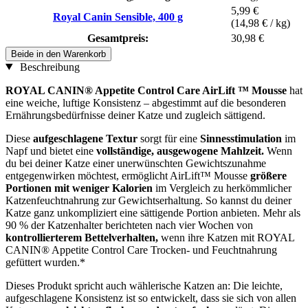
5,99 €
Royal Canin Sensible, 400 g
(14,98 € / kg)
Gesamtpreis:
30,98 €
Beide in den Warenkorb
Beschreibung
ROYAL CANIN® Appetite Control Care AirLift ™ Mousse
hat
eine weiche, luftige Konsistenz – abgestimmt auf die besonderen
Ernährungsbedürfnisse deiner Katze und zugleich sättigend.
Diese
aufgeschlagene Textur
sorgt für eine
Sinnesstimulation
im
Napf und bietet eine
vollständige, ausgewogene Mahlzeit.
Wenn
du bei deiner Katze einer unerwünschten Gewichtszunahme
entgegenwirken möchtest, ermöglicht AirLift™ Mousse
größere
Portionen mit weniger Kalorien
im Vergleich zu herkömmlicher
Katzenfeuchtnahrung zur Gewichtserhaltung. So kannst du deiner
Katze ganz unkompliziert eine sättigende Portion anbieten. Mehr als
90 % der Katzenhalter berichteten nach vier Wochen von
kontrollierterem Bettelverhalten,
wenn ihre Katzen mit ROYAL
CANIN® Appetite Control Care Trocken- und Feuchtnahrung
gefüttert wurden.*
Dieses Produkt spricht auch wählerische Katzen an: Die leichte,
aufgeschlagene Konsistenz ist so entwickelt, dass sie sich von allen