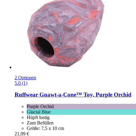
2 Optionen
5.0 (1)
Ruffwear
Gnawt-​a-​Cone™ Toy, Purple Orchid
Purple Orchid
Glacial Blue
Hüpft lustig
Zum Befüllen
Größe: 7,5 x 10 cm
21,99 €